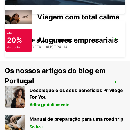
LOGANHOLME - AUSTRALIA
Viagem com total calma
Até
20%
Alugueres empresariais
BRISBANE SLACKS CREEK
SLACKS CREEK - AUSTRALIA
desconto
Os nossos artigos do blog em
Portugal
BRISBANE IPSWICH
Desbloqueie os seus benefícios Privilege
IPSWICH - AUSTRALIA
For You
Adira gratuitamente
Manual de preparação para uma road trip
Saiba +