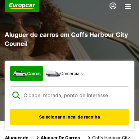
Aluguer de carros em Coffs Harbour City
Council
Que tipo de veículo pretende?
Carros
Comerciais
Selecionar o local de recolha
Aluguer de
Aluguer De Carros
Coffs Harbour City