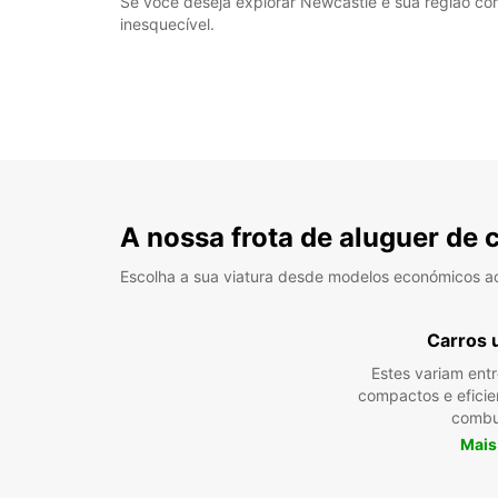
Se você deseja explorar Newcastle e sua região com
inesquecível.
A nossa frota de aluguer de 
Escolha a sua viatura desde modelos económicos a
Carros 
Estes variam ent
compactos e efici
combu
Mais