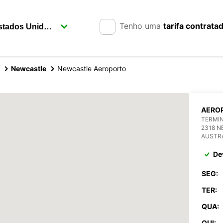
Tenho uma
tarifa contrata
Newcastle
Newcastle Aeroporto
AERO
TERMIN
2318 
AUSTR
De
SEG:
TER:
QUA:
QUI: