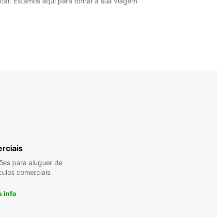
car. Estamos aqui para tornar a sua viagem
rciais
es para aluguer de
culos comerciais
 info