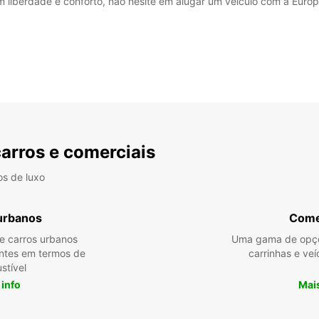
 liberdade e conforto, não hesite em alugar um veículo com a Europ
carros e comerciais
os de luxo
urbanos
Come
re carros urbanos
Uma gama de opçõ
entes em termos de
carrinhas e veí
stível
 info
Mais