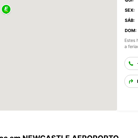
SEX:
SÁB:
DOM:
Estes 
a feria