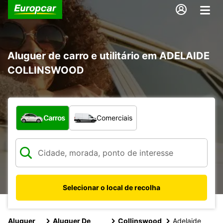
Aluguer de carro e utilitário em ADELAIDE
COLLINSWOOD
Que tipo de veículo pretende?
Carros
Comerciais
Selecionar o local de recolha
Aluguer
Aluguer De
Collinswood
Adelaide