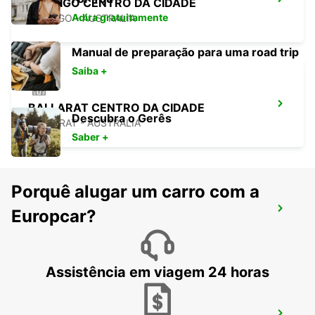
BENDIGO CENTRO DA CIDADE
Adira gratuitamente
BENDIGO - AUSTRALIA
Manual de preparação para uma road trip
Saiba +
BALLARAT CENTRO DA CIDADE
Descubra o Gerês
BALLARAT - AUSTRALIA
Saber +
Porquê alugar um carro com a
GEELONG CENTRO DA CIDADE
Europcar?
GEELONG - AUSTRALIA
Assistência em viagem 24 horas