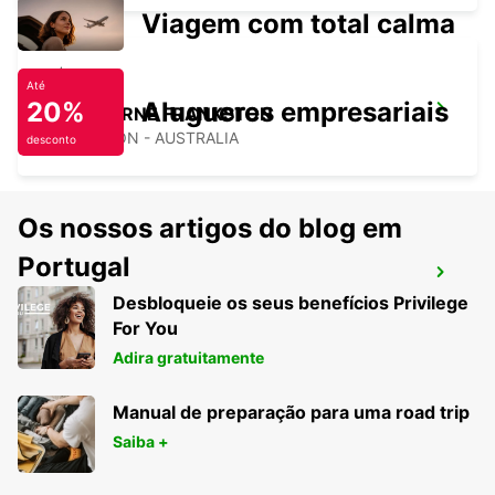
Viagem com total calma
Até
20%
Alugueres empresariais
MELBOURNE FRANKSTON
FRANKSTON - AUSTRALIA
desconto
Os nossos artigos do blog em
Portugal
AEROPORTO DE MELBOURNE
Desbloqueie os seus benefícios Privilege
MELBOURNE - AUSTRALIA
For You
Adira gratuitamente
Manual de preparação para uma road trip
Saiba +