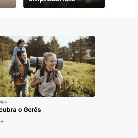
Subscreva agora e
obtenha o seu desconto.
rips
cubra o Gerês
 +