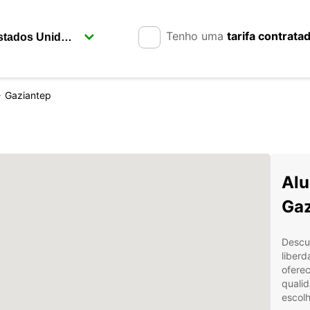
Tenho uma
tarifa contrata
Gaziantep
Alu
Gaz
Descu
liberd
ofere
qualid
escolh