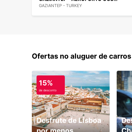
GAZIANTEP - TURKEY
Ofertas no aluguer de carros
15%
de desconto
Desfrute de Lisboa
De
por menos.
Ch