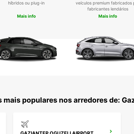
híbridos ou plug-in
veículos premium fabricados 
Gaz
fabricantes lendários
Mais info
Mais info
Ao con
das re
veloc
algum 
cidad
Cobre
Com a
mais m
comec
oferec
 mais populares nos arredores de: Ga
GAZIANTEP OGUZELI AIRPORT