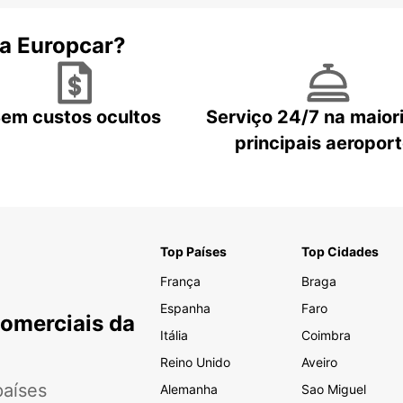
 a Europcar?
em custos ocultos
Serviço 24/7 na maior
principais aeropor
Top Países
Top Cidades
França
Braga
Espanha
Faro
Comerciais da
Itália
Coimbra
Reino Unido
Aveiro
aíses
Alemanha
Sao Miguel