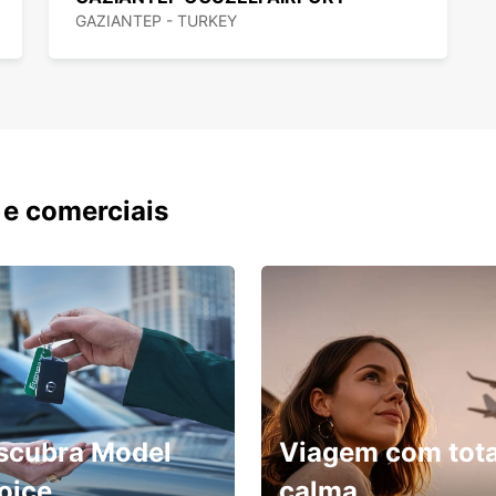
GAZIANTEP - TURKEY
 e comerciais
scubra Model
Viagem com tota
oice
calma