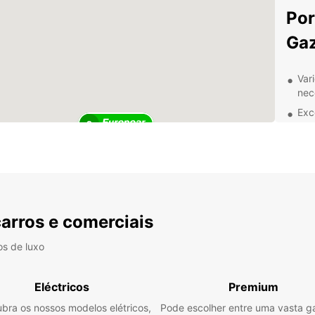
Por
Gaz
Var
nec
Exc
2
Opç
Loc
Pre
Com a
de ca
carros e comerciais
nas ru
para v
os de luxo
em Gaz
para t
perfei
Eléctricos
Premium
Dic
bra os nossos modelos elétricos,
Pode escolher entre uma vasta 