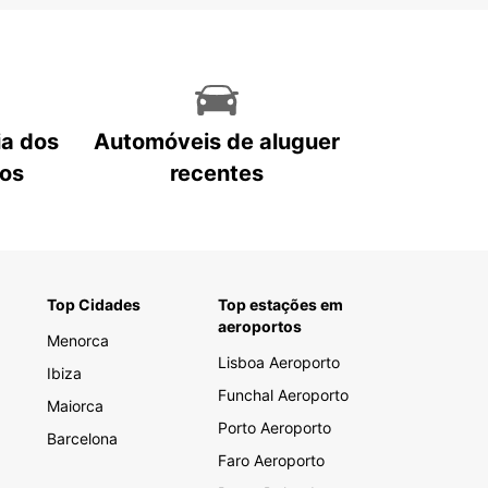
ia dos
Automóveis de aluguer
tos
recentes
Top Cidades
Top estações em
aeroportos
Menorca
Lisboa Aeroporto
Ibiza
Funchal Aeroporto
Maiorca
Porto Aeroporto
Barcelona
Faro Aeroporto