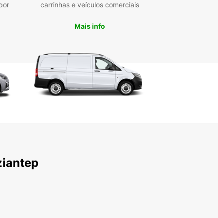
por
carrinhas e veículos comerciais
iantep
Mais info
duzir em Gaziantep, é importante estar ciente
gras de trânsito locais e respeitar os limites de
idade. Também recomendamos que reserve
tempo para explorar os pontos de interesse da
e, como o Castelo de Gaziantep, o Mercado de
s e o Museu de Zeugma.
 Europcar, a sua viagem a Gaziantep será ainda
emorável. Reserve já o seu carro de aluguer e
e a explorar tudo o que esta cidade tem para
er!
ziantep