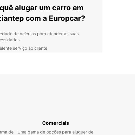
quê alugar um carro em
iantep com a Europcar?
iedade de veículos para atender às suas
essidades
elente serviço ao cliente
ões de seguro abrangentes
ais convenientes em toda a cidade
ços competitivos e transparentes
 Europcar, pode escolher entre uma ampla gama
rros, desde compactos para manobrar facilmente
as estreitas da cidade até familiares espaçosos
iagens em grupo. Além disso, as nossas agências
iantep oferecem conveniência e flexibilidade
ornar a sua experiência de aluguer de carros
ta.
Comerciais
as para conduzir em
gama de
Uma gama de opções para aluguer de