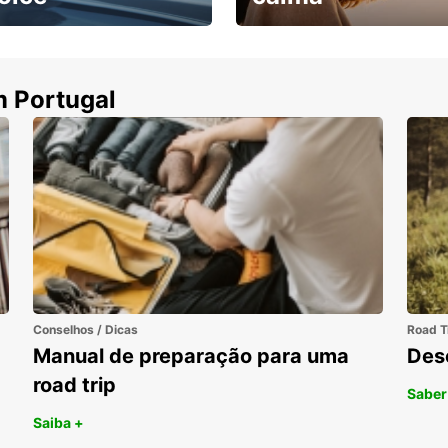
ha uma viatura e
Cancele sem custos se o
uza
seu voo for cancelado
m Portugal
Conselhos / Dicas
Road T
Manual de preparação para uma
Des
road trip
Saber
Saiba +