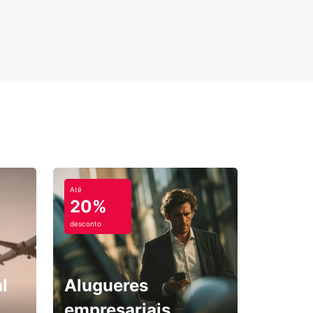
Até
20%
desconto
l
Alugueres
empresariais