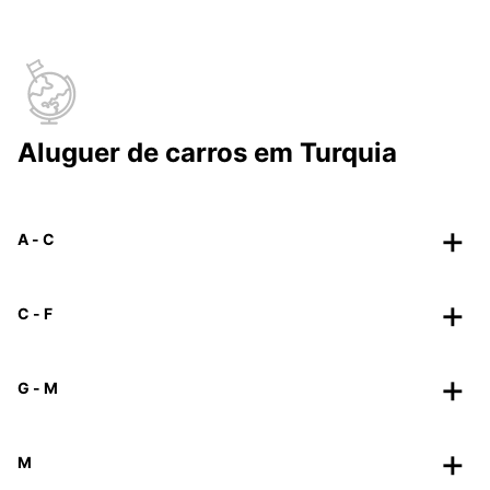
Aluguer de carros em Turquia
A - C
C - F
G - M
M