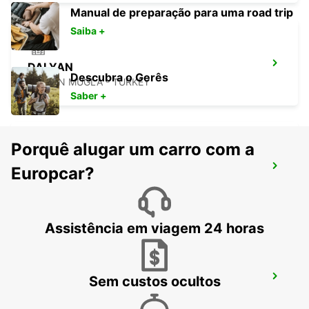
Manual de preparação para uma road trip
Saiba +
DALYAN
Descubra o Gerês
DALYAN MUGLA - TURKEY
Saber +
Porquê alugar um carro com a
RHODES AIRPORT
Europcar?
RHODES - GREECE
Assistência em viagem 24 horas
DALAMAN INTERNATIONAL AIRPORT
Sem custos ocultos
*M&G*
DALAMAN - TURKEY