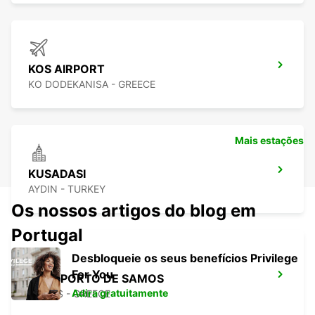
KOS AIRPORT
KO DODEKANISA - GREECE
Mais estações
KUSADASI
AYDIN - TURKEY
Os nossos artigos do blog em
Portugal
Desbloqueie os seus benefícios Privilege
For You
AEROPORTO DE SAMOS
Adira gratuitamente
SAMOS - GREECE