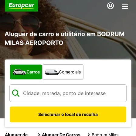
Aluguer de carro e utilitário em BODRUM
MILAS AEROPORTO
Que tipo de veículo pretende?
Carros
Comerciais
Selecionar o local de recolha
Aluguer de
Aluguer De Carros
Bodrum Milas