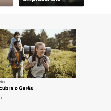
Subscreva agora e
obtenha o seu desconto.
rips
cubra o Gerês
 +