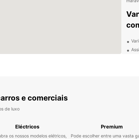
maravi
Van
com
Var
Ass
Exc
Loc
Opç
Com a
de alu
carros e comerciais
concen
todas
os de luxo
Reser
avent
Eléctricos
Premium
bra os nossos modelos elétricos,
Pode escolher entre uma vasta 