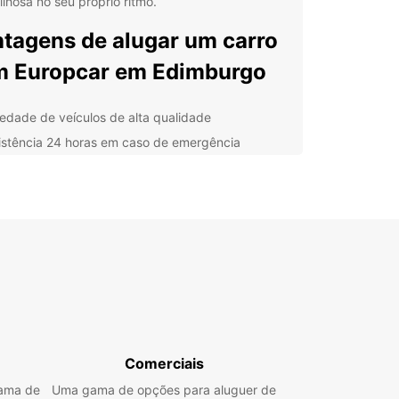
lhosa no seu próprio ritmo.
tagens de alugar um carro
 Europcar em Edimburgo
iedade de veículos de alta qualidade
istência 24 horas em caso de emergência
elente serviço ao cliente
ais convenientes de recolha e devolução
ões de seguro abrangentes
 Europcar, poderá desfrutar de uma experiência
guer de carros sem complicações, permitindo-lhe
trar-se no que realmente importa: explorar
 as maravilhas que Edimburgo tem para oferecer.
ve o seu carro hoje mesmo e comece a sua
ura!
Comerciais
gama de
Uma gama de opções para aluguer de