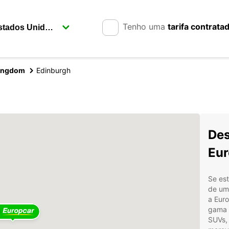
Tenho uma
tarifa contrata
Kingdom
Edinburgh
Des
Eur
Se es
de um 
a Euro
gama 
SUVs, 