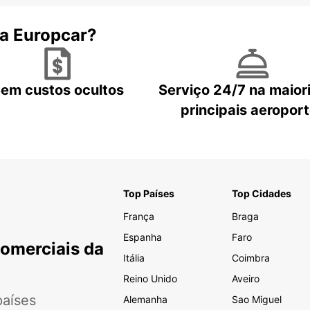
 a Europcar?
em custos ocultos
Serviço 24/7 na maior
principais aeropor
Top Países
Top Cidades
França
Braga
Espanha
Faro
Comerciais da
Itália
Coimbra
Reino Unido
Aveiro
aíses
Alemanha
Sao Miguel