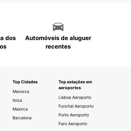
ia dos
Automóveis de aluguer
tos
recentes
Top Cidades
Top estações em
aeroportos
Menorca
Lisboa Aeroporto
Ibiza
Funchal Aeroporto
Maiorca
Porto Aeroporto
Barcelona
Faro Aeroporto