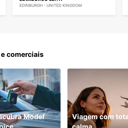
EDINBURGH - UNITED KINGDOM
 e comerciais
scubra Model
Viagem com tota
oice
calma