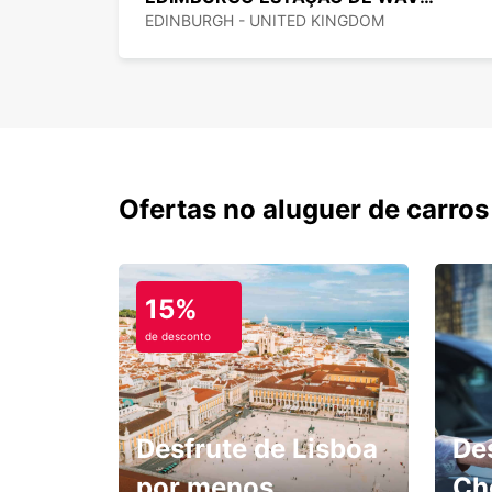
EDINBURGH - UNITED KINGDOM
Ofertas no aluguer de carros
15%
de desconto
Desfrute de Lisboa
De
por menos.
Ch