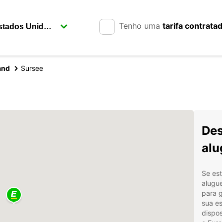
Tenho uma
tarifa contrata
and
Sursee
Des
alu
Se est
alugue
para g
sua e
dispo