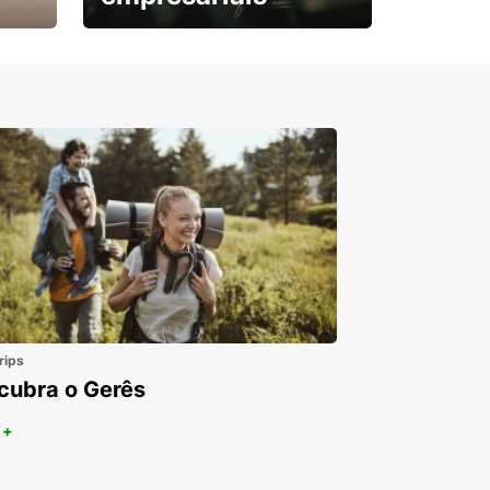
Subscreva agora e
obtenha o seu desconto.
rips
cubra o Gerês
 +