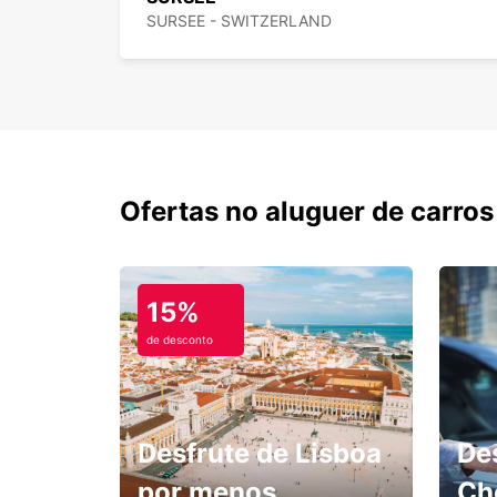
SURSEE - SWITZERLAND
Ofertas no aluguer de carros
15%
de desconto
Desfrute de Lisboa
De
por menos.
Ch