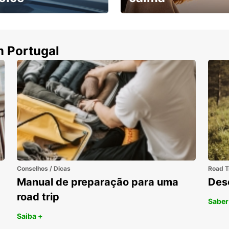
ha uma viatura e
Cancele sem custos se o
uza
seu voo for cancelado
m Portugal
Conselhos / Dicas
Road T
Manual de preparação para uma
Des
road trip
Saber
Saiba +