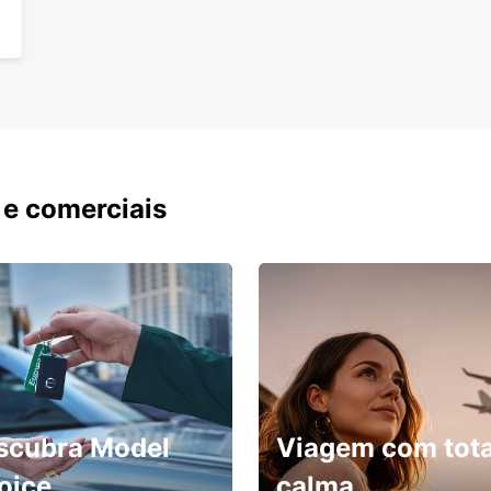
 e comerciais
scubra Model
Viagem com tota
oice
calma