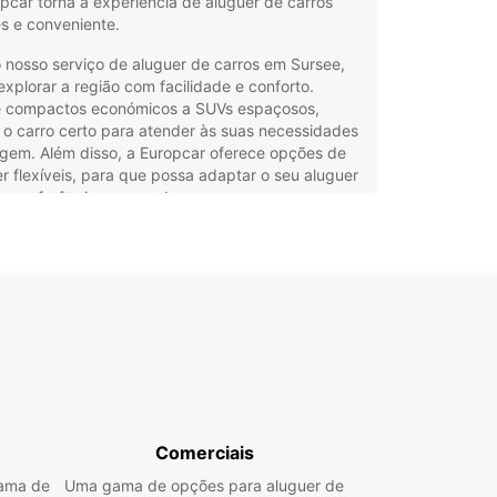
pcar torna a experiência de aluguer de carros
s e conveniente.
 nosso serviço de aluguer de carros em Sursee,
xplorar a região com facilidade e conforto.
 compactos económicos a SUVs espaçosos,
o carro certo para atender às suas necessidades
agem. Além disso, a Europcar oferece opções de
r flexíveis, para que possa adaptar o seu aluguer
s preferências e agenda.
la variedade de veículos para escolher
istência em estrada 24 horas por dia, 7 dias por
mana
ões de aluguer flexíveis
ncias convenientemente localizadas em Sursee
eservar o seu aluguer de carros em Sursee com a
ar, basta utilizar o nosso prático sistema de
as online. Simplesmente selecione as datas da
agem, escolha o veículo que melhor se adequa às
Comerciais
ecessidades e recolha o seu carro na agência
gama de
Uma gama de opções para aluguer de
car mais próxima. Com a Europcar, desfrute de