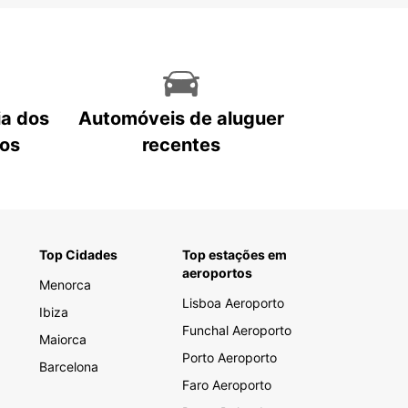
ia dos
Automóveis de aluguer
tos
recentes
Top Cidades
Top estações em
aeroportos
Menorca
Lisboa Aeroporto
Ibiza
Funchal Aeroporto
Maiorca
Porto Aeroporto
Barcelona
Faro Aeroporto