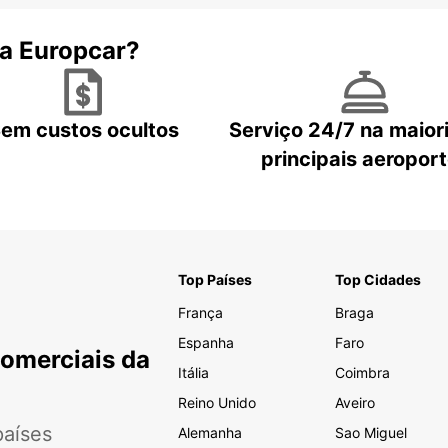
 a Europcar?
em custos ocultos
Serviço 24/7 na maior
principais aeropor
Top Países
Top Cidades
França
Braga
Espanha
Faro
Comerciais da
Itália
Coimbra
Reino Unido
Aveiro
aíses
Alemanha
Sao Miguel