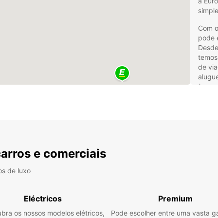
a Euro
simple
Com o
pode e
Desde
temos 
de vi
alugue
às sua
Amp
Ass
se
Opç
carros e comerciais
Agê
Para r
os de luxo
Europc
reserv
sua vi
Eléctricos
Premium
suas n
bra os nossos modelos elétricos,
Pode escolher entre uma vasta 
Europ