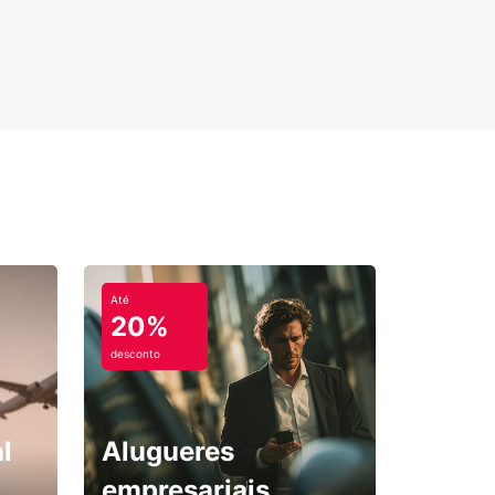
Até
20%
desconto
l
Alugueres
empresariais