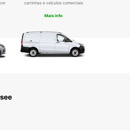
por
carrinhas e veículos comerciais
xperiência de aluguer de carros sem
icações e descubra tudo o que Sursee e
Mais info
res têm para oferecer.
rsee