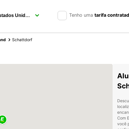
Tenho uma
tarifa contrata
and
Schattdorf
Alu
Sch
Descub
locali
encant
Com Eu
você 