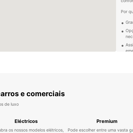
confor
Por q
Gra
Opç
nec
Ass
eme
Equ
Com Eu
para a
Desde
utilit
opção 
carros e comerciais
tarifa
viage
os de luxo
Não p
seus a
Eléctricos
Premium
veícu
bra os nossos modelos elétricos,
Pode escolher entre uma vasta 
com o 