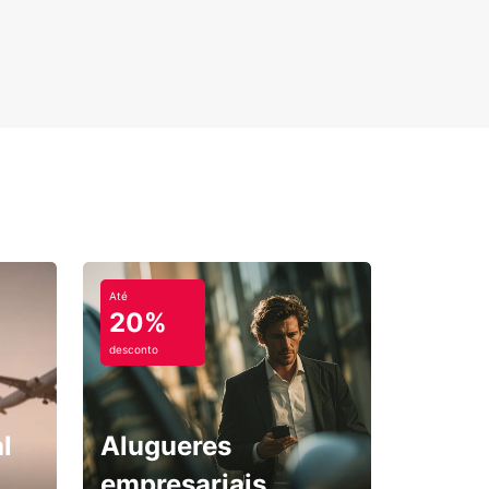
Até
20%
desconto
l
Alugueres
empresariais