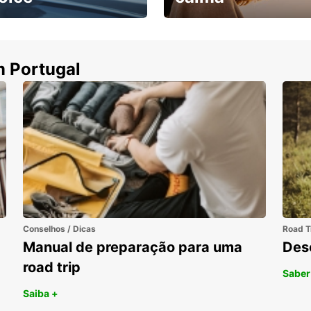
ha uma viatura e
Cancele sem custos se o
uza
seu voo for cancelado
m Portugal
Conselhos / Dicas
Road T
Manual de preparação para uma
Des
road trip
Saber
Saiba +