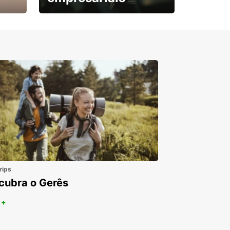
Subscreva agora e
obtenha o seu desconto.
rips
cubra o Gerês
 +