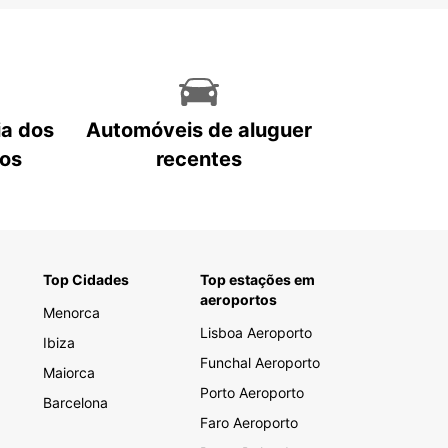
ia dos
Automóveis de aluguer
tos
recentes
Top Cidades
Top estações em
aeroportos
Menorca
Lisboa Aeroporto
Ibiza
Funchal Aeroporto
Maiorca
Porto Aeroporto
Barcelona
Faro Aeroporto