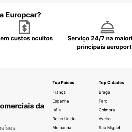
 a Europcar?
em custos ocultos
Serviço 24/7 na maior
principais aeropor
Top Países
Top Cidades
França
Braga
Espanha
Faro
Comerciais da
Itália
Coimbra
Reino Unido
Aveiro
aíses
Alemanha
Sao Miguel