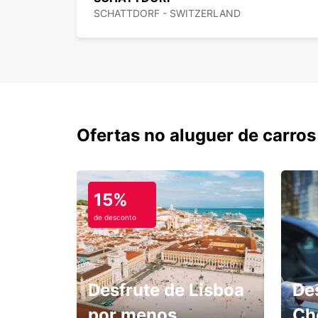
SCHATTDORF - SWITZERLAND
Ofertas no aluguer de carros
15%
de desconto
Desfrute de Lisboa
De
por menos.
Ch