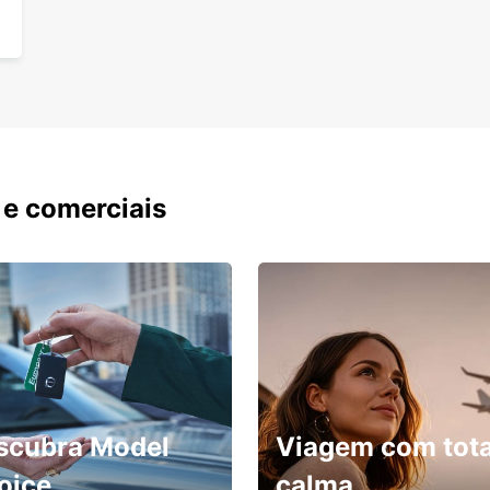
 e comerciais
scubra Model
Viagem com tota
oice
calma