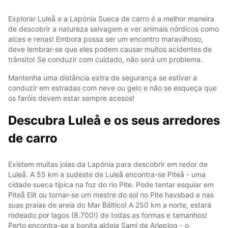
Explorar Luleå e a Lapónia Sueca de carro é a melhor maneira
de descobrir a natureza selvagem e ver animais nórdicos como
alces e renas! Embora possa ser um encontro maravilhoso,
deve lembrar-se que eles podem causar muitos acidentes de
trânsito! Se conduzir com cuidado, não será um problema.
Mantenha uma distância extra de segurança se estiver a
conduzir em estradas com neve ou gelo e não se esqueça que
os faróis devem estar sempre acesos!
Descubra Luleå e os seus arredores
de carro
Existem muitas joias da Lapónia para descobrir em redor de
Luleå. A 55 km a sudeste de Luleå encontra-se Piteå - uma
cidade sueca típica na foz do rio Pite. Pode tentar esquiar em
Piteå Elit ou tornar-se um mestre do sol no Pite havsbad e nas
suas praias de areia do Mar Báltico! A 250 km a norte, estará
rodeado por lagos (8.700!) de todas as formas e tamanhos!
Perto encontra-se a bonita aldeia Sami de Arjeplog - o