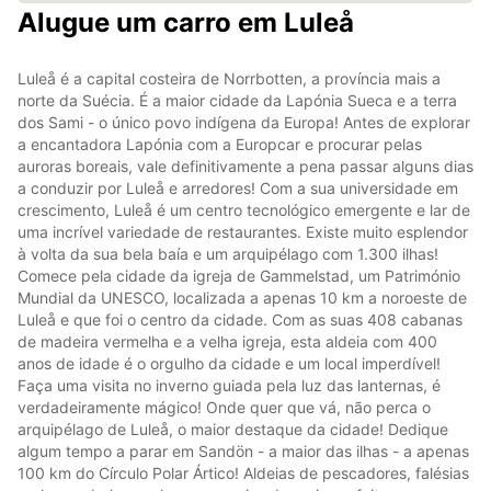
Alugue um carro em Luleå
Luleå é a capital costeira de Norrbotten, a província mais a
norte da Suécia. É a maior cidade da Lapónia Sueca e a terra
dos Sami - o único povo indígena da Europa! Antes de explorar
a encantadora Lapónia com a Europcar e procurar pelas
auroras boreais, vale definitivamente a pena passar alguns dias
a conduzir por Luleå e arredores! Com a sua universidade em
crescimento, Luleå é um centro tecnológico emergente e lar de
uma incrível variedade de restaurantes. Existe muito esplendor
à volta da sua bela baía e um arquipélago com 1.300 ilhas!
Comece pela cidade da igreja de Gammelstad, um Património
Mundial da UNESCO, localizada a apenas 10 km a noroeste de
Luleå e que foi o centro da cidade. Com as suas 408 cabanas
de madeira vermelha e a velha igreja, esta aldeia com 400
anos de idade é o orgulho da cidade e um local imperdível!
Faça uma visita no inverno guiada pela luz das lanternas, é
verdadeiramente mágico! Onde quer que vá, não perca o
arquipélago de Luleå, o maior destaque da cidade! Dedique
algum tempo a parar em Sandön - a maior das ilhas - a apenas
100 km do Círculo Polar Ártico! Aldeias de pescadores, falésias