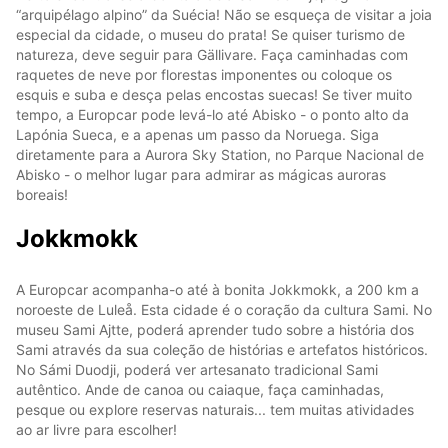
“arquipélago alpino” da Suécia! Não se esqueça de visitar a joia
especial da cidade, o museu do prata! Se quiser turismo de
natureza, deve seguir para Gällivare. Faça caminhadas com
raquetes de neve por florestas imponentes ou coloque os
esquis e suba e desça pelas encostas suecas! Se tiver muito
tempo, a Europcar pode levá-lo até Abisko - o ponto alto da
Lapónia Sueca, e a apenas um passo da Noruega. Siga
diretamente para a Aurora Sky Station, no Parque Nacional de
Abisko - o melhor lugar para admirar as mágicas auroras
boreais!
Jokkmokk
A Europcar acompanha-o até à bonita Jokkmokk, a 200 km a
noroeste de Luleå. Esta cidade é o coração da cultura Sami. No
museu Sami Ajtte, poderá aprender tudo sobre a história dos
Sami através da sua coleção de histórias e artefatos históricos.
No Sámi Duodji, poderá ver artesanato tradicional Sami
autêntico. Ande de canoa ou caiaque, faça caminhadas,
pesque ou explore reservas naturais... tem muitas atividades
ao ar livre para escolher!