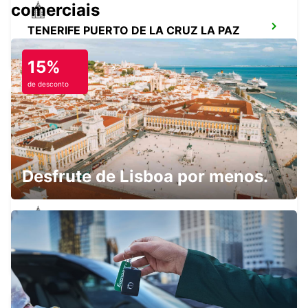
comerciais
TENERIFE PUERTO DE LA CRUZ LA PAZ
PUERTO DE LA CRUZ - SPAIN
15%
de desconto
AEROPORTO DE TENERIFE SUL
GRANADILLA - SPAIN
Desfrute de Lisboa por menos.
TENERIFE PLAYA LAS AMÉRICAS
ARONA - SPAIN