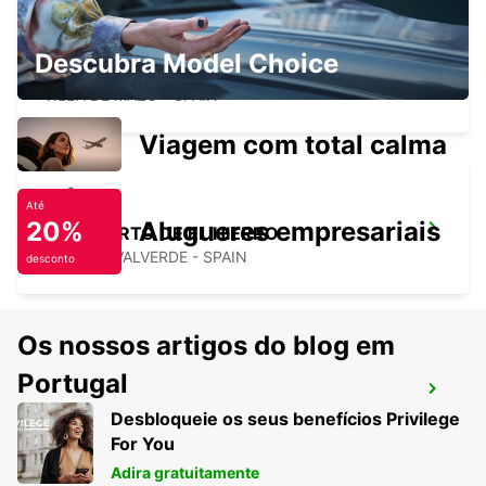
AEROPORTO DE LA PALMA (ILHAS
Descubra Model Choice
CANÁRIAS)
VILLA DE MAZO - SPAIN
Viagem com total calma
Até
20%
Alugueres empresariais
AEROPORTO DE EL HIERRO
VILLA DE VALVERDE - SPAIN
desconto
Os nossos artigos do blog em
Portugal
AGADIR
Desbloqueie os seus benefícios Privilege
AGADIR - MOROCCO
For You
Adira gratuitamente