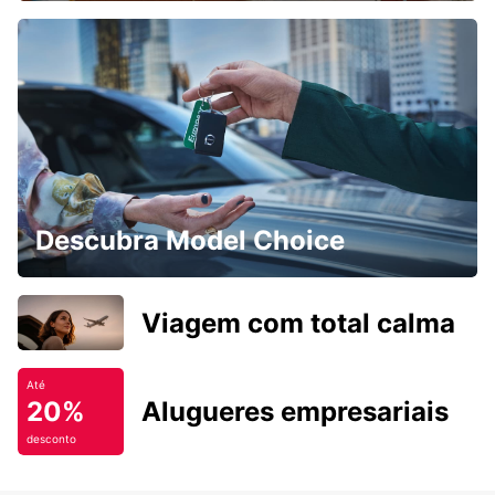
Descubra Model Choice
Viagem com total calma
Até
20%
Alugueres empresariais
desconto