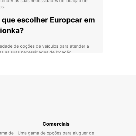
atender às suas necessidades de locação de
os.
 que escolher Europcar em
ionka?
iedade de opções de veículos para atender a
as as suas necessidades de locação.
ncias convenientemente localizadas em toda a
ade para facilitar o acesso.
elente serviço ao cliente para garantir uma
eriência de locação suave e agradável.
ços competitivos e ofertas especiais para
nomizar dinheiro em sua locação de veículo.
uropcar, você pode explorar Jasionka no seu
o ritmo e descobrir todos os seus encantos
didos. Reserve seu carro conosco e garanta uma
 inesquecível.
Comerciais
gama de
Uma gama de opções para aluguer de