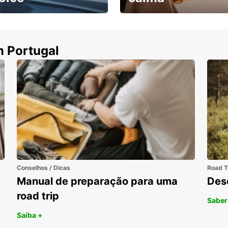
ha uma viatura e
Cancele sem custos se o
uza
seu voo for cancelado
m Portugal
Conselhos / Dicas
Road T
Manual de preparação para uma
Des
road trip
Saber
Saiba +