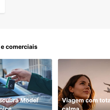
 e comerciais
scubra Model
Viagem com tota
oice
calma