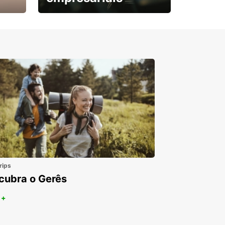
Subscreva agora e
obtenha o seu desconto.
rips
cubra o Gerês
 +