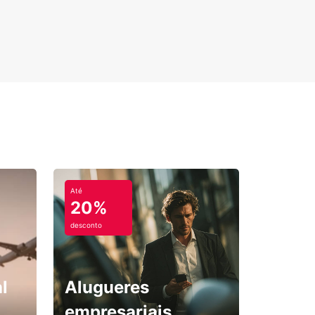
Até
20%
desconto
l
Alugueres
empresariais