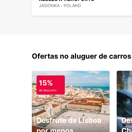
JASIONKA - POLAND
Ofertas no aluguer de carros
15%
de desconto
Desfrute de Lisboa
De
por menos.
Ch