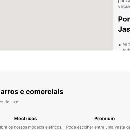
para 
veícul
Por
Jas
Var
tod
Agê
cid
Exc
exp
Pre
carros e comerciais
eco
Com E
os de luxo
própri
escon
viagem
Eléctricos
Premium
bra os nossos modelos elétricos,
Pode escolher entre uma vasta 