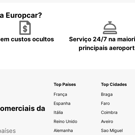
 a Europcar?
em custos ocultos
Serviço 24/7 na maior
principais aeropor
Top Países
Top Cidades
França
Braga
Espanha
Faro
Comerciais da
Itália
Coimbra
Reino Unido
Aveiro
aíses
Alemanha
Sao Miguel