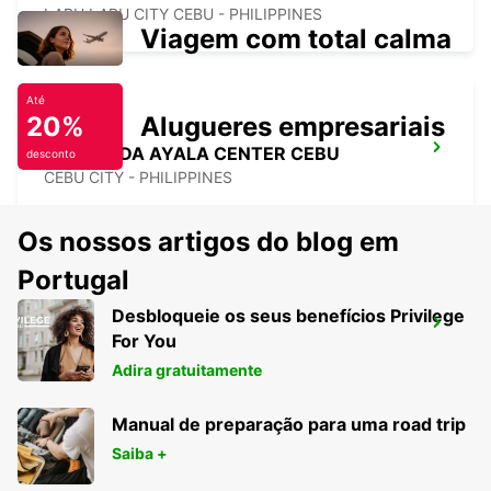
LAPU LAPU CITY CEBU - PHILIPPINES
Viagem com total calma
Até
20%
Alugueres empresariais
CEBU SEDA AYALA CENTER CEBU
desconto
CEBU CITY - PHILIPPINES
Os nossos artigos do blog em
Portugal
Desbloqueie os seus benefícios Privilege
MANILA - AEROPORTO INT. NINOY
For You
AQUINO T2
PASAY - PHILIPPINES
Adira gratuitamente
Manual de preparação para uma road trip
Saiba +