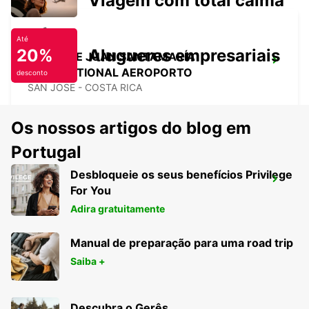
Viagem com total calma
Até
20%
Alugueres empresariais
SAN JOSE JUAN SANTAMARÍA
INTERNATIONAL AEROPORTO
desconto
SAN JOSE - COSTA RICA
Os nossos artigos do blog em
Portugal
Desbloqueie os seus benefícios Privilege
MEDELLIN AEROPUERTO OLAYA
For You
HERRERA
MEDELLIN - COLOMBIA
Adira gratuitamente
Manual de preparação para uma road trip
Saiba +
Descubra o Gerês