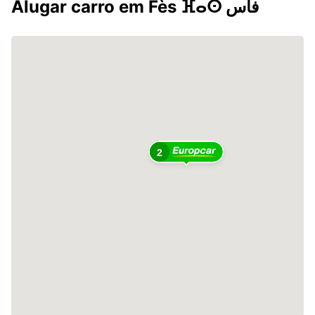
Alugar carro em Fès ⴼⴰⵙ فاس
2