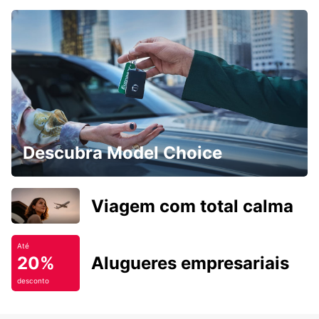
Descubra Model Choice
Viagem com total calma
Até
20%
Alugueres empresariais
desconto