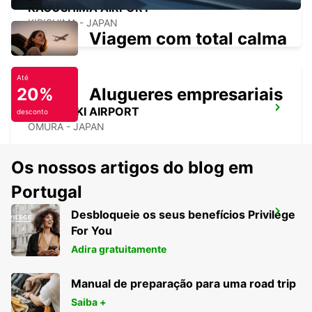
KAGOSHIMA AIRPORT
KIRISHIMA - JAPAN
Viagem com total calma
Até
20%
Alugueres empresariais
NAGASAKI AIRPORT
desconto
OMURA - JAPAN
Os nossos artigos do blog em
Portugal
Desbloqueie os seus benefícios Privilege
YEOSU EXPO STATION
For You
YEOSU - KOREA(SOUTH)
Adira gratuitamente
Manual de preparação para uma road trip
Saiba +