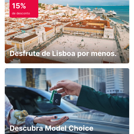
15%
de desconto
FUKUOKA AIRPORT DOMESTIC
TERMINAL
FUKUOKA - JAPAN
Desfrute de Lisboa por menos.
FUKUOKA AIRPORT INTERNATIONAL
TERMINAL
FUKUOKA - JAPAN
Descubra Model Choice