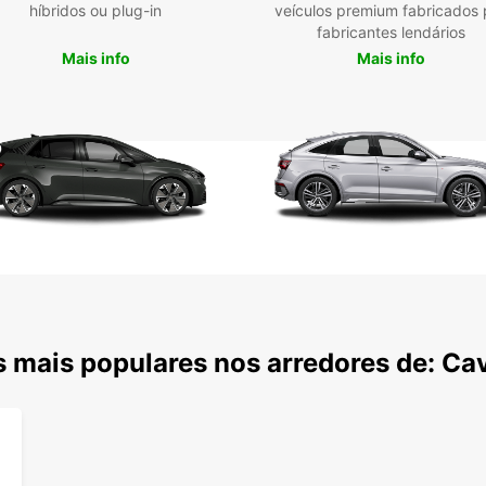
híbridos ou plug-in
veículos premium fabricados 
A est
fabricantes lendários
locali
Mais info
Mais info
Dubli
oferec
para 
lazer,
client
alugar
Ca
Ern
O Cam
Shann
 mais populares nos arredores de: Ca
de ág
canais
Descu
Tri