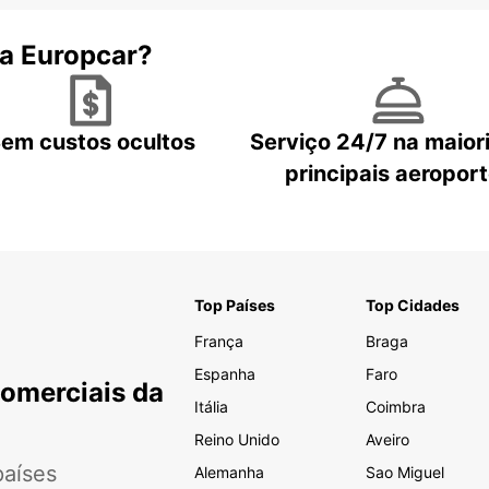
 a Europcar?
em custos ocultos
Serviço 24/7 na maior
principais aeropor
Top Países
Top Cidades
França
Braga
Espanha
Faro
Comerciais da
Itália
Coimbra
Reino Unido
Aveiro
aíses
Alemanha
Sao Miguel