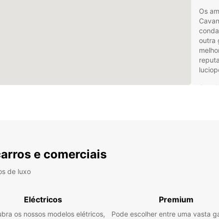
Os am
Cavan
conda
outra
melho
reputa
luciop
Aquel
desfru
Cavan
sentir
Russel
Irland
intern
carros e comerciais
Na pró
os de luxo
mundo
de He
regis
Eléctricos
Premium
uma ri
partic
bra os nossos modelos elétricos,
Pode escolher entre uma vasta 