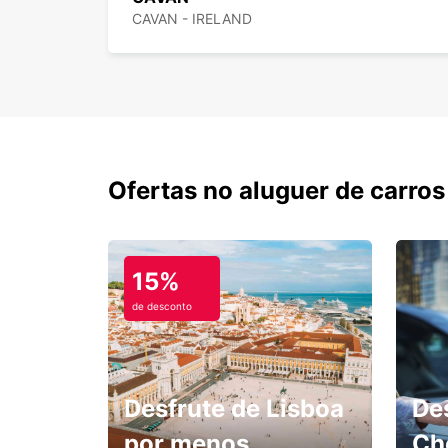
CAVAN - IRELAND
Ofertas no aluguer de carros
15%
de desconto
Desfrute de Lisboa
De
por menos.
Ch