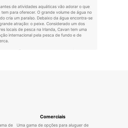
antes de atividades aquáticas vão adorar o que
 tem para oferecer. O grande volume de água no
do cria um paraíso. Debaixo da água encontra-se
 grande atração: o peixe. Considerado um dos
res locais de pesca na Irlanda, Cavan tem uma
ção internacional pela pesca de fundo e de
erca.
es que preferem permanecer secos podem
tar de caminhadas pelas colinas e florestas que
 orgulhosamente reclama. Os golfeiros ávidos
-se-ão em casa, já que Cavan é sede do Slieve
l Golf Club, um dos melhores campos de golfe da
a, que já foi palco de várias competições
acionais e do PGA.
pria cidade de Cavan, os visitantes de todo o
 podem traçar a sua herança irlandesa no Centro
rança e Genealogia de Cavan, que possui
tos que datam de 1702. A cidade também tem
Comerciais
ca cena musical, onde os visitantes podem
ipar em vários festivais.
gama de
Uma gama de opções para aluguer de