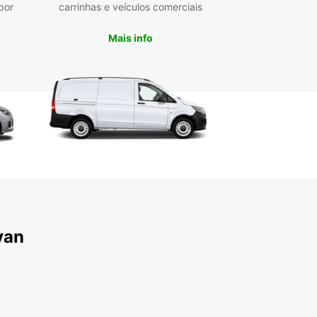
por
carrinhas e veículos comerciais
ação Europcar de Cavan está convenientemente
zada no Century Business Park, ao longo da
Mais info
n Road, à medida que sai de Cavan Town,
endo aos clientes uma localização conveniente
começar a sua viagem. Seja para negócios ou
 a Europcar Cavan pode atender a todos os
es, oferecendo uma vasta gama de veículos para
.
minho de Água Shannon
e
inho de Água Shannon Erne conecta o rio
on ao Lough Erne na Irlanda do Norte. O caminho
van
ua é uma extensão de 60 km de rios intocados e
 históricos com comportas automáticas.
bra mais sobre o Condado de Cavan aqui
lhos para Caminhadas no