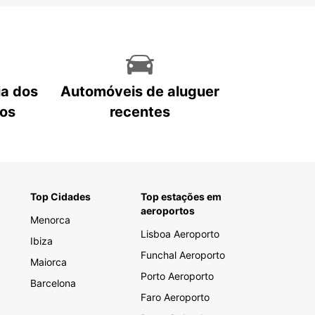
ia dos
Automóveis de aluguer
tos
recentes
Top Cidades
Top estações em
aeroportos
Menorca
Lisboa Aeroporto
Ibiza
Funchal Aeroporto
Maiorca
Porto Aeroporto
Barcelona
Faro Aeroporto