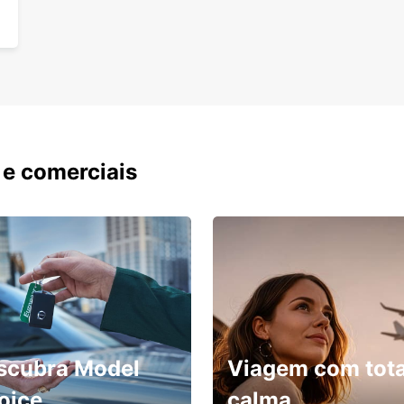
Co
O Con
camin
Encon
trekk
 e comerciais
scubra Model
Viagem com tota
oice
calma