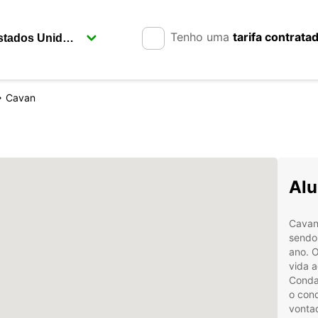
Tenho uma
tarifa contrata
Cavan
Alu
Cavan
sendo
ano. O
vida 
Conda
o con
vonta