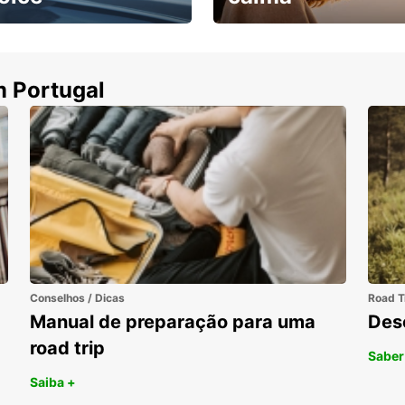
ha uma viatura e
Cancele sem custos se o
uza
seu voo for cancelado
m Portugal
Conselhos / Dicas
Road T
Manual de preparação para uma
Des
road trip
Saber
Saiba +