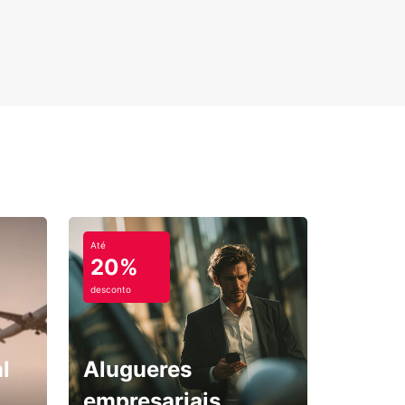
ndado de Cavan
dado de Cavan oferece diversos trilhos para
hadas para caminhantes de todos os níveis.
tre mais informações sobre caminhadas e
ing no Condado de Cavan no site da Europcar.
Até
20%
desconto
l
Alugueres
empresariais