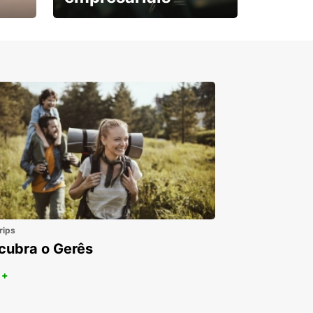
Subscreva agora e
obtenha o seu desconto.
rips
cubra o Gerês
 +