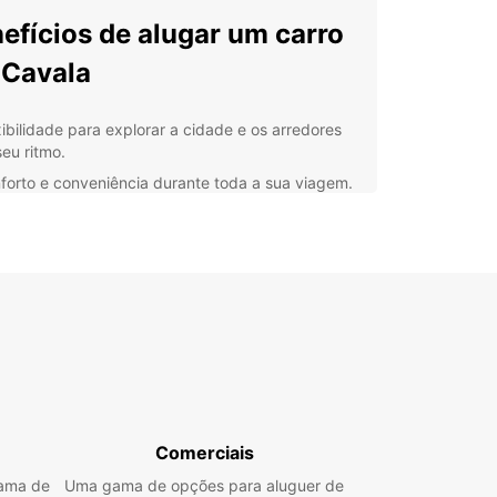
efícios de alugar um carro
Cavala
xibilidade para explorar a cidade e os arredores
seu ritmo.
forto e conveniência durante toda a sua viagem.
ões de locação personalizadas para se adequar
seu orçamento.
viço de alta qualidade e suporte ao cliente
issional.
porta se você está visitando Cavala a lazer ou a
os, a Europcar tem a solução de transporte ideal
você. Não perca a oportunidade de descobrir
 os encantos desta cidade deslumbrante com a
ilidade e o conforto de um carro alugado.
Comerciais
gama de
Uma gama de opções para aluguer de