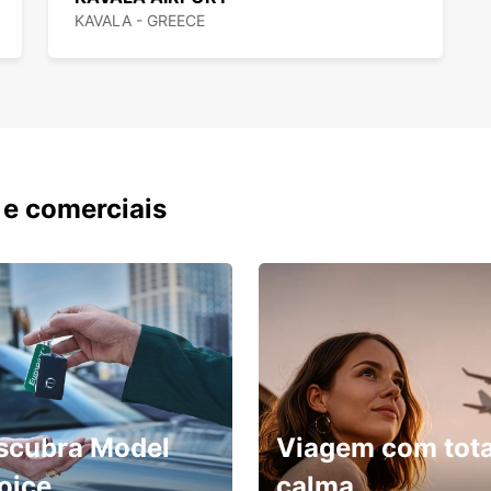
KAVALA - GREECE
 e comerciais
scubra Model
Viagem com tota
oice
calma