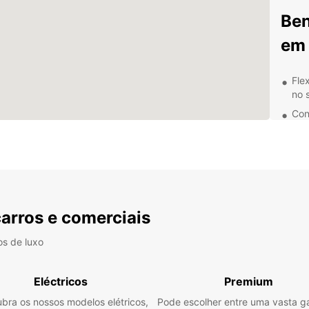
Ben
em 
Fle
no 
Con
Opç
ao 
Ser
prof
Não im
negóci
carros e comerciais
para 
todos
os de luxo
flexib
Eléctricos
Premium
bra os nossos modelos elétricos,
Pode escolher entre uma vasta 