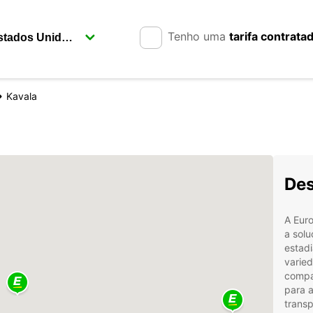
Tenho uma
tarifa contrata
Kavala
Des
A Euro
a solu
estad
varied
compac
para 
transp