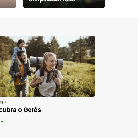
Subscreva agora e
obtenha o seu desconto.
rips
cubra o Gerês
 +