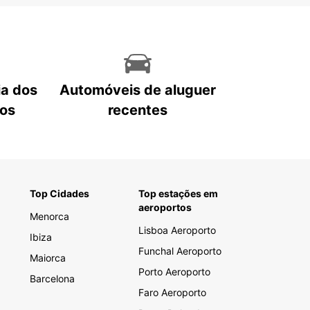
ia dos
Automóveis de aluguer
tos
recentes
Top Cidades
Top estações em
aeroportos
Menorca
Lisboa Aeroporto
Ibiza
Funchal Aeroporto
Maiorca
Porto Aeroporto
Barcelona
Faro Aeroporto