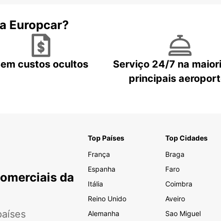
 a Europcar?
em custos ocultos
Serviço 24/7 na maior
principais aeropor
Top Países
Top Cidades
França
Braga
Espanha
Faro
Comerciais da
Itália
Coimbra
Reino Unido
Aveiro
aíses
Alemanha
Sao Miguel