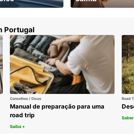
ha uma viatura e
Cancele sem custos se o
uza
seu voo for cancelado
m Portugal
Conselhos / Dicas
Road T
Manual de preparação para uma
Des
road trip
Saber
Saiba +