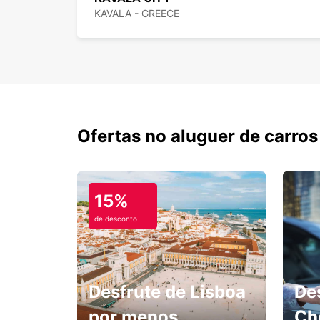
KAVALA - GREECE
Ofertas no aluguer de carros
15%
de desconto
Desfrute de Lisboa
De
por menos.
Ch