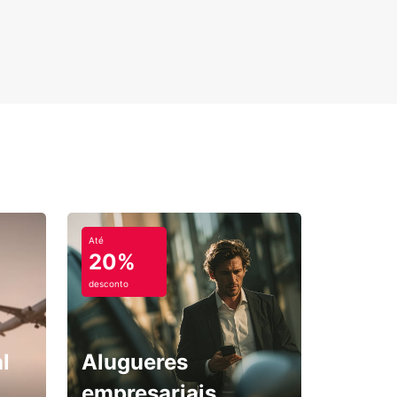
Até
20%
desconto
l
Alugueres
empresariais