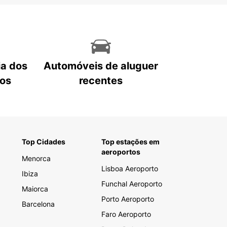
ia dos
Automóveis de aluguer
tos
recentes
Top Cidades
Top estações em
aeroportos
Menorca
Lisboa Aeroporto
Ibiza
Funchal Aeroporto
Maiorca
Porto Aeroporto
Barcelona
Faro Aeroporto