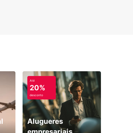
Até
20%
desconto
l
Alugueres
empresariais