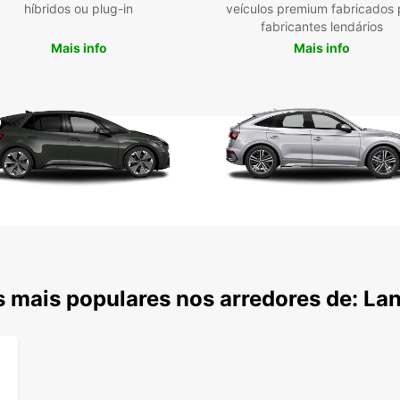
híbridos ou plug-in
veículos premium fabricados 
com o 
fabricantes lendários
também
os arr
Mais info
Mais info
Mostei
a Lan
 mais populares nos arredores de: La