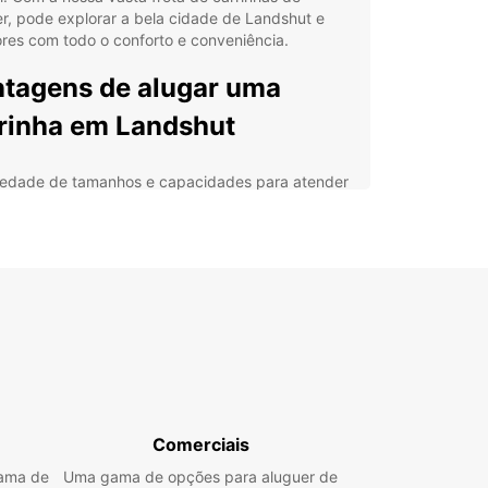
r, pode explorar a bela cidade de Landshut e
res com todo o conforto e conveniência.
tagens de alugar uma
rinha em Landshut
iedade de tamanhos e capacidades para atender
suas necessidades específicas
forto e espaço para passageiros e bagagem
ões de aluguer flexíveis, desde diárias até
gueres de longa duração
istência 24 horas em caso de emergência
ços competitivos e transparentes, sem surpresas
cubra Landshut e
edores
Comerciais
gama de
Uma gama de opções para aluguer de
de explorar a encantadora cidade de Landshut,