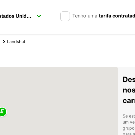
Tenho uma
tarifa contrata
y
Landshut
Des
nos
car
Se es
um veí
grupo 
para s