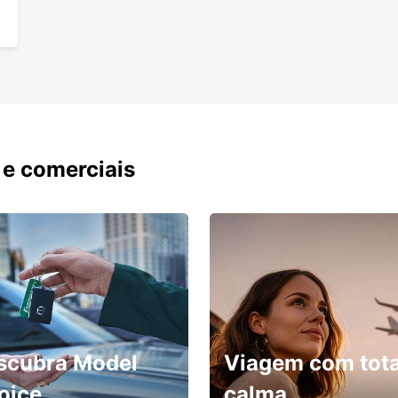
 e comerciais
scubra Model
Viagem com tota
oice
calma