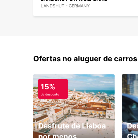
LANDSHUT - GERMANY
Ofertas no aluguer de carros
15%
de desconto
Desfrute de Lisboa
De
por menos.
Ch