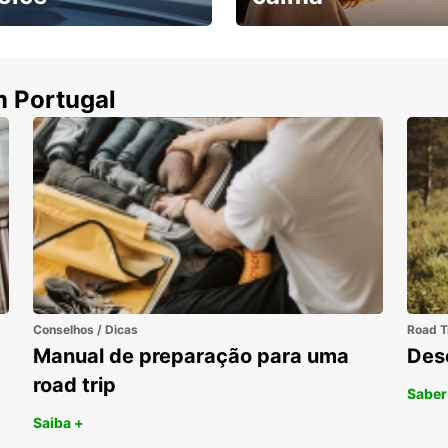
ha uma viatura e
Cancele sem custos se o
uza
seu voo for cancelado
m Portugal
Conselhos / Dicas
Road T
Manual de preparação para uma
Des
road trip
Saber
Saiba +