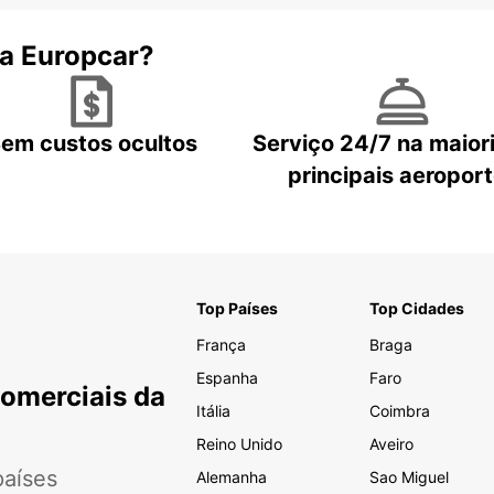
 a Europcar?
em custos ocultos
Serviço 24/7 na maior
principais aeropor
Top Países
Top Cidades
França
Braga
Espanha
Faro
Comerciais da
Itália
Coimbra
Reino Unido
Aveiro
aíses
Alemanha
Sao Miguel