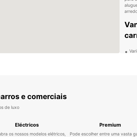
alugue
arredo
Van
car
Var
às 
Con
Opç
alu
Ass
carros e comerciais
Pre
Des
os de luxo
arr
Eléctricos
Premium
bra os nossos modelos elétricos,
Pode escolher entre uma vasta 
Além 