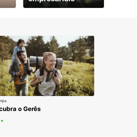
Subscreva agora e
obtenha o seu desconto.
rips
cubra o Gerês
 +