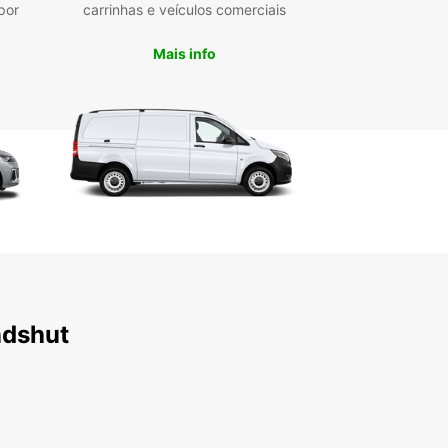
por
carrinhas e veículos comerciais
seu famoso castelo e arquitetura medieval, pode
 utilizar a sua carrinha de aluguer para visitar
edores, como o Castelo de Trausnitz ou o
Mais info
ro de Seligenthal. Com a Europcar, a sua viagem
dshut será verdadeiramente inesquecível.
ndshut