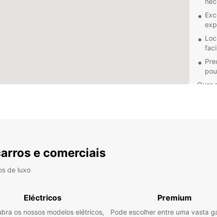
nec
Exc
exp
Loc
fac
Pre
pou
Quer e
tem a 
Reserv
explor
carros e comerciais
os de luxo
Eléctricos
Premium
bra os nossos modelos elétricos,
Pode escolher entre uma vasta 