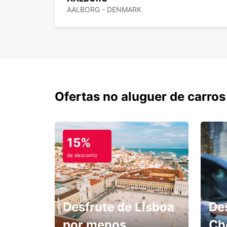
AALBORG - DENMARK
Ofertas no aluguer de carros
15%
de desconto
Desfrute de Lisboa
De
por menos.
Ch