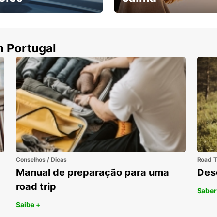
ha uma viatura e
Cancele sem custos se o
uza
seu voo for cancelado
m Portugal
Conselhos / Dicas
Road T
Manual de preparação para uma
Des
road trip
Saber
Saiba +