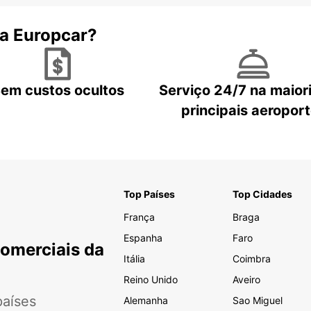
 a Europcar?
em custos ocultos
Serviço 24/7 na maior
principais aeropor
Top Países
Top Cidades
França
Braga
Espanha
Faro
Comerciais da
Itália
Coimbra
Reino Unido
Aveiro
aíses
Alemanha
Sao Miguel