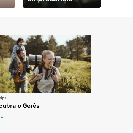
Subscreva agora e
obtenha o seu desconto.
rips
cubra o Gerês
 +