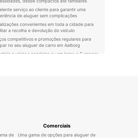
essidades, desde compactos até familiares
elente serviço ao cliente para garantir uma
eriência de aluguer sem complicações
alizações convenientes em toda a cidade para
ilitar a recolha e devolução do veículo
ços competitivos e promoções regulares para
par no seu aluguer de carro em Aalborg
steja a viajar a negócios ou em lazer, a Europcar
solução de aluguer de carro certa para si.
e connosco hoje e desfrute da liberdade de
ar Aalborg ao seu próprio ritmo.
Comerciais
gama de
Uma gama de opções para aluguer de