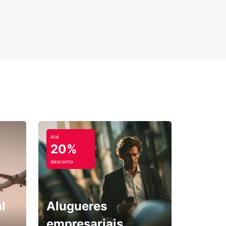
Até
20%
desconto
l
Alugueres
empresariais