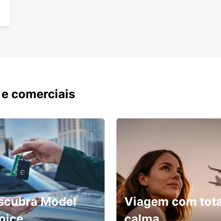
 e comerciais
scubra Model
Viagem com tota
oice
calma