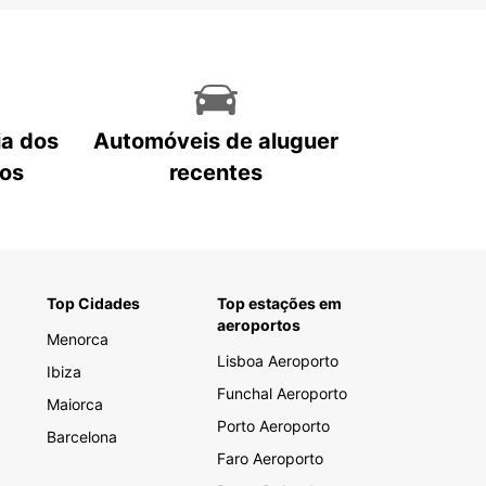
ia dos
Automóveis de aluguer
tos
recentes
Top Cidades
Top estações em
aeroportos
Menorca
Lisboa Aeroporto
Ibiza
Funchal Aeroporto
Maiorca
Porto Aeroporto
Barcelona
Faro Aeroporto