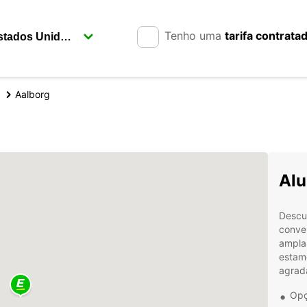
Tenho uma
tarifa contrata
Aalborg
Alu
Descu
conve
ampla 
estamo
agrad
Opç