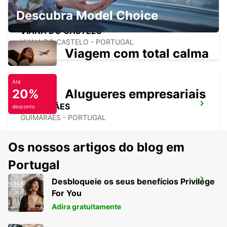
Descubra Model Choice
VIANA DO CASTELO
VIANA DO CASTELO - PORTUGAL
Viagem com total calma
Até
20%
Alugueres empresariais
GUIMARÃES
desconto
GUIMARAES - PORTUGAL
Os nossos artigos do blog em
Portugal
Desbloqueie os seus benefícios Privilege
AEROPORTO DA CORUNHA
For You
LA CORUNA - SPAIN
Adira gratuitamente