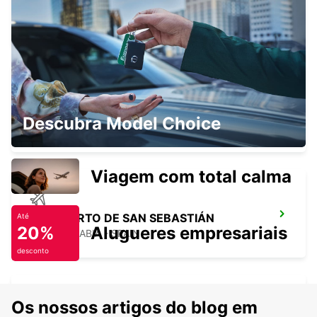
AEROPORTO DE BILBAU
LOIU - SPAIN
BURGOS CENTRO DA CIDADE
Descubra Model Choice
BURGOS - SPAIN
Viagem com total calma
AEROPORTO DE SAN SEBASTIÁN
Até
20%
Alugueres empresariais
FUENTERRABIA - SPAIN
desconto
Os nossos artigos do blog em