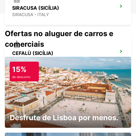
SIRACUSA (SICÍLIA)
SIRACUSA - ITALY
Ofertas no aluguer de carros e
comerciais
CEFALÙ (SICÍLIA)
CEFALÙ - ITALY
15%
de desconto
ESTAÇÃO DE COMBOIOS DE PALERMO
(SICÍLIA)
PALERMO - ITALY
Desfrute de Lisboa por menos.