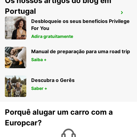
Os nossos artigos do blog em
Portugal
LAMEZIA
Desbloqueie os seus benefícios Privilege
LAMEZIA TERME - ITALY
For You
Adira gratuitamente
Manual de preparação para uma road trip
Saiba +
Descubra o Gerês
Saber +
Porquê alugar um carro com a
Europcar?