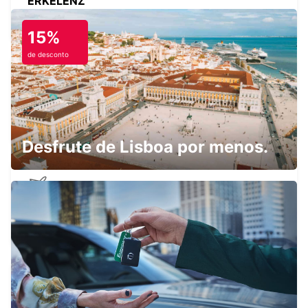
ERKELENZ
ERKELENZ - GERMANY
15%
de desconto
BRUXELAS ZAVENTEM CIDADE
ZAVENTEM - BELGIUM
Desfrute de Lisboa por menos.
AEROPORTO DE BRUXELAS ZAVENTEM
ZAVENTEM - BELGIUM