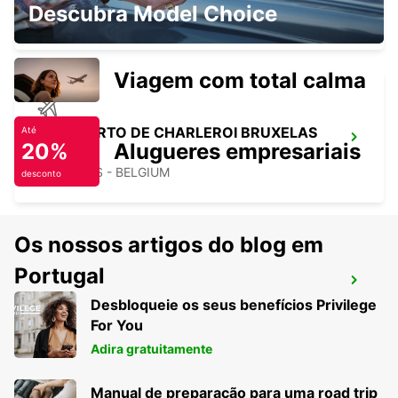
KERPEN SINDORF
Descubra Model Choice
KERPEN SINDORF - GERMANY
Viagem com total calma
AEROPORTO DE CHARLEROI BRUXELAS
Até
20%
Alugueres empresariais
SUL
GOSSELIES - BELGIUM
desconto
Os nossos artigos do blog em
Portugal
CHARLEROI CENTRO
Desbloqueie os seus benefícios Privilege
JUMET - BELGIUM
For You
Adira gratuitamente
Manual de preparação para uma road trip