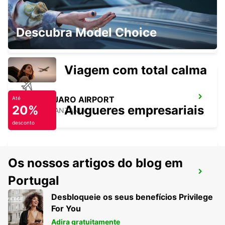
KILIMANJARO INT APT CHAUF DRIVE
Descubra Model Choice
MOSHI - TANZANIA
Viagem com total calma
KILIMANJARO AIRPORT
Até
20%
Alugueres empresariais
MOSHI - TANZANIA
desconto
Os nossos artigos do blog em
ARUSHA AIRPORT
Portugal
ARUSHA - TANZANIA
Desbloqueie os seus benefícios Privilege
For You
Adira gratuitamente