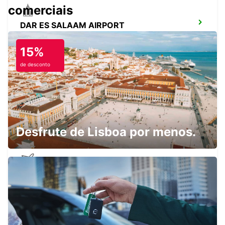
comerciais
DAR ES SALAAM AIRPORT
DAR ES SALAAM - TANZANIA
15%
de desconto
MOMBASA INT APT CHAUFFEUR DRIVE
MOMBASA - KENYA
Desfrute de Lisboa por menos.
MOMBASA INTERNATIONAL AIRPORT
MOMBASA - KENYA