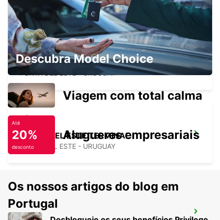
Descubra Model Choice
PUNTA DEL ESTE AEROPORTO
PUNTA DEL ESTE - URUGUAY
Viagem com total calma
Até
20%
Alugueres empresariais
PUNTA DEL ESTE TERMINAL
PUNTA DEL ESTE - URUGUAY
desconto
Os nossos artigos do blog em
Portugal
BUENOS AIRES - AEROPORTO JORGE
Desbloqueie os seus benefícios Privilege