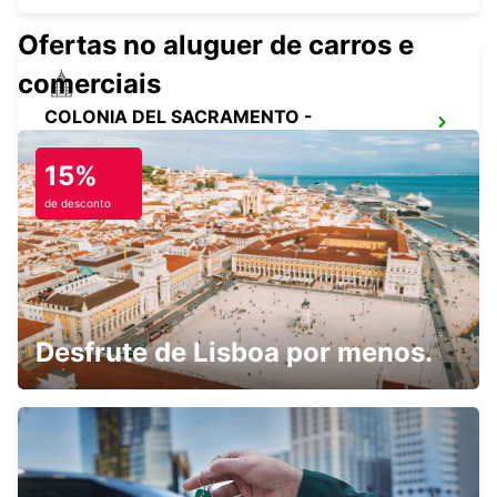
Ofertas no aluguer de carros e
comerciais
COLONIA DEL SACRAMENTO -
URUGUAY
COLONIA - URUGUAY
15%
de desconto
MONTEVIDEO PORTO
MONTEVIDEO - URUGUAY
Desfrute de Lisboa por menos.
PUNTA CARRETAS MONTEVIDEO
MONTEVIDEO - URUGUAY