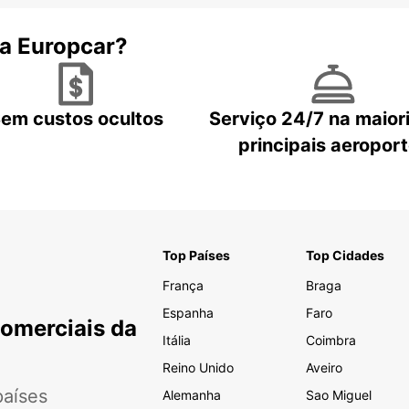
 a Europcar?
em custos ocultos
Serviço 24/7 na maior
principais aeropor
Top Países
Top Cidades
França
Braga
Espanha
Faro
Comerciais da
Itália
Coimbra
Reino Unido
Aveiro
aíses
Alemanha
Sao Miguel