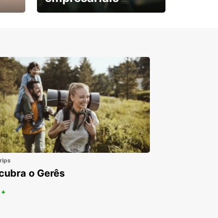
Subscreva agora e
obtenha o seu desconto.
rips
cubra o Gerês
 +