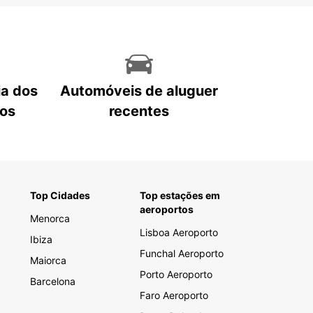
ia dos
Automóveis de aluguer
tos
recentes
Top Cidades
Top estações em
aeroportos
Menorca
Lisboa Aeroporto
Ibiza
Funchal Aeroporto
Maiorca
Porto Aeroporto
Barcelona
Faro Aeroporto