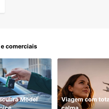
 e comerciais
scubra Model
Viagem com tota
oice
calma