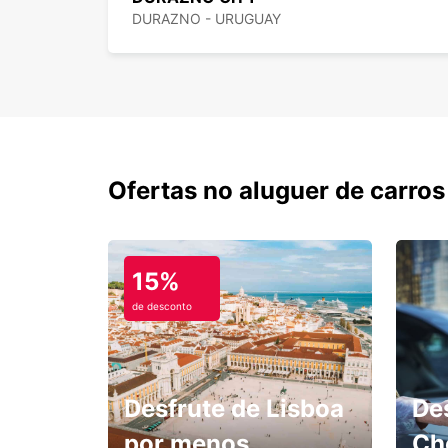
DURAZNO - URUGUAY
Ofertas no aluguer de carros
15%
de desconto
Desfrute de Lisboa
De
por menos.
Ch