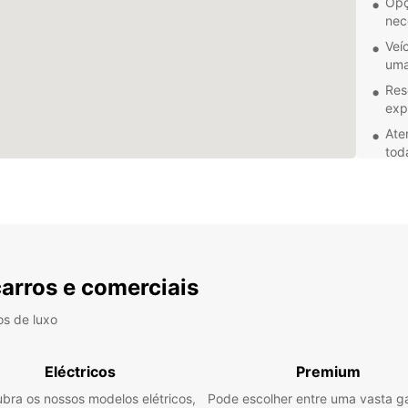
Opç
nec
Veí
uma
Res
exp
Ate
tod
Com a 
em Dur
ou a n
suas 
descu
própri
carros e comerciais
os de luxo
Eléctricos
Premium
bra os nossos modelos elétricos,
Pode escolher entre uma vasta 