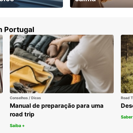
ha uma viatura e
Cancele sem custos se o
uza
seu voo for cancelado
m Portugal
Conselhos / Dicas
Road T
Manual de preparação para uma
Des
road trip
Saber
Saiba +