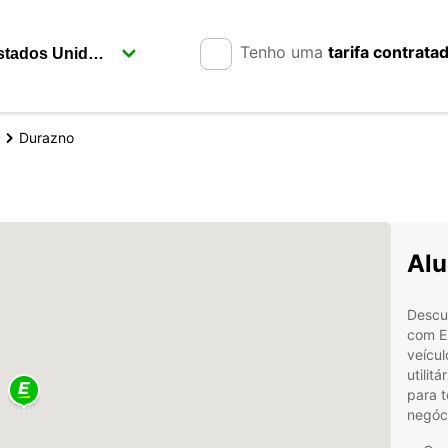
Tenho uma
tarifa contrata
Durazno
Alu
Descu
com Eu
veícu
utilit
para 
negóci