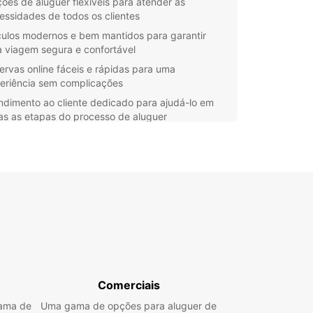
ões de aluguer flexíveis para atender às
essidades de todos os clientes
culos modernos e bem mantidos para garantir
 viagem segura e confortável
ervas online fáceis e rápidas para uma
eriência sem complicações
ndimento ao cliente dedicado para ajudá-lo em
as as etapas do processo de aluguer
Europcar, é fácil e conveniente alugar um carro
azno. Não importa se você está viajando a lazer
egócios, a Europcar está aqui para atender às
necessidades de mobilidade. Reserve agora e
bra a liberdade de explorar Durazno no seu
o ritmo.
Comerciais
gama de
Uma gama de opções para aluguer de