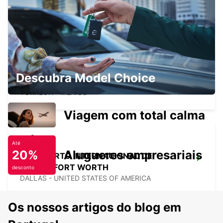
SALTILLO - CENTRO
SALTILLO - MEXICO
Descubra Model Choice
TORREON INTERNATIONAL AIRPORT
TORREON - MEXICO
Viagem com total calma
Até
20%
Alugueres empresariais
AEROPORTO INTERNACIONAL DE
DALLAS FORT WORTH
desconto
DALLAS - UNITED STATES OF AMERICA
Os nossos artigos do blog em