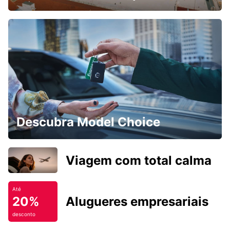
Descubra Model Choice
Viagem com total calma
Até
20%
Alugueres empresariais
desconto