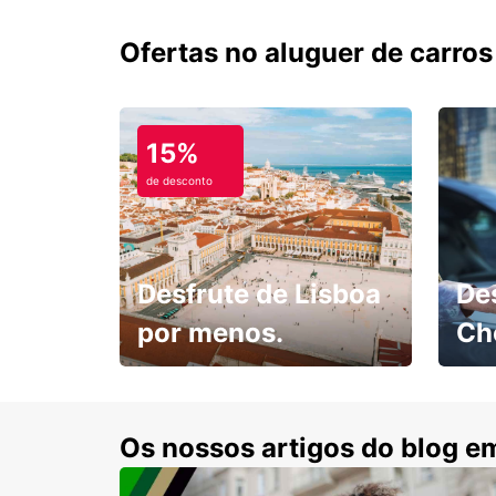
Ofertas no aluguer de carros
15%
de desconto
Desfrute de Lisboa
De
por menos.
Ch
Escol
com 15% de desconto.
cond
Os nossos artigos do blog e