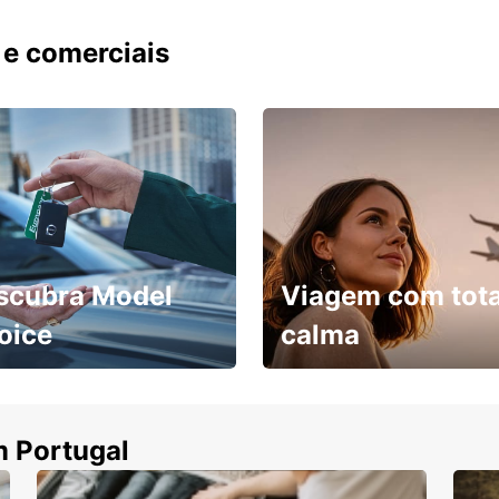
 e comerciais
scubra Model
Viagem com tota
oice
calma
ha uma viatura e
Cancele sem custos se o
uza
seu voo for cancelado
m Portugal