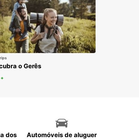
rips
cubra o Gerês
 +
ia dos
Automóveis de aluguer