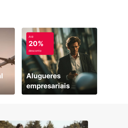
Até
20%
desconto
l
Alugueres
empresariais
Subscreva agora e
obtenha o seu desconto.