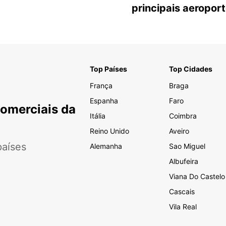
principais aeropor
Top Países
Top Cidades
França
Braga
Espanha
Faro
Comerciais da
Itália
Coimbra
Reino Unido
Aveiro
aíses
Alemanha
Sao Miguel
Albufeira
Viana Do Castelo
Cascais
Vila Real