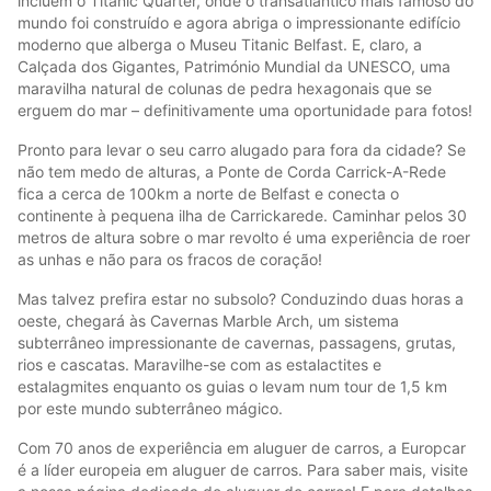
incluem o Titanic Quarter, onde o transatlântico mais famoso do
mundo foi construído e agora abriga o impressionante edifício
moderno que alberga o Museu Titanic Belfast. E, claro, a
Calçada dos Gigantes, Património Mundial da UNESCO, uma
maravilha natural de colunas de pedra hexagonais que se
erguem do mar – definitivamente uma oportunidade para fotos!
Pronto para levar o seu carro alugado para fora da cidade? Se
não tem medo de alturas, a Ponte de Corda Carrick-A-Rede
fica a cerca de 100km a norte de Belfast e conecta o
continente à pequena ilha de Carrickarede. Caminhar pelos 30
metros de altura sobre o mar revolto é uma experiência de roer
as unhas e não para os fracos de coração!
Mas talvez prefira estar no subsolo? Conduzindo duas horas a
oeste, chegará às Cavernas Marble Arch, um sistema
subterrâneo impressionante de cavernas, passagens, grutas,
rios e cascatas. Maravilhe-se com as estalactites e
estalagmites enquanto os guias o levam num tour de 1,5 km
por este mundo subterrâneo mágico.
Com 70 anos de experiência em aluguer de carros, a Europcar
é a líder europeia em aluguer de carros. Para saber mais, visite