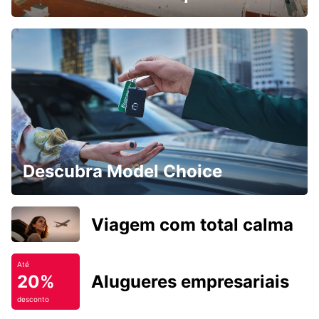
Descubra Model Choice
Viagem com total calma
Até
20%
Alugueres empresariais
desconto