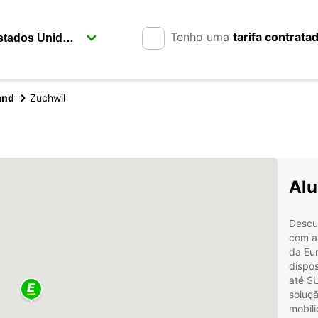
Tenho uma
tarifa contrata
and
Zuchwil
Alu
Descub
com a 
da Eu
dispos
até S
soluçã
mobil