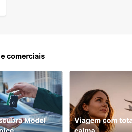
 e comerciais
scubra Model
Viagem com tota
oice
calma