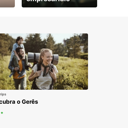
Subscreva agora e
obtenha o seu desconto.
rips
cubra o Gerês
 +