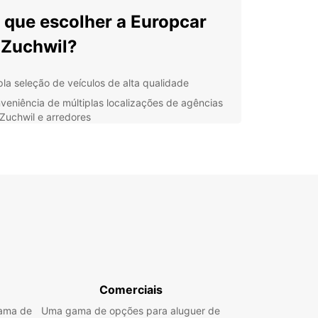
 que escolher a Europcar
Zuchwil?
la seleção de veículos de alta qualidade
veniência de múltiplas localizações de agências
Zuchwil e arredores
ndimento ao cliente excepcional e suporte 24
as
ões de aluguer flexíveis para se adequar ao seu
erário
ços competitivos e transparência nas tarifas
 Europcar, você pode explorar Zuchwil e suas
lhas locais, como o Castelo de Zuchwil, de forma
niente e sem complicações. Alugue um carro hoje
cubra tudo o que esta encantadora cidade tem a
er.
Comerciais
em contato conosco para reservar o seu veículo
gama de
Uma gama de opções para aluguer de