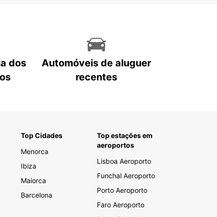
ia dos
Automóveis de aluguer
tos
recentes
Top Cidades
Top estações em
aeroportos
Menorca
Lisboa Aeroporto
Ibiza
Funchal Aeroporto
Maiorca
Porto Aeroporto
Barcelona
Faro Aeroporto