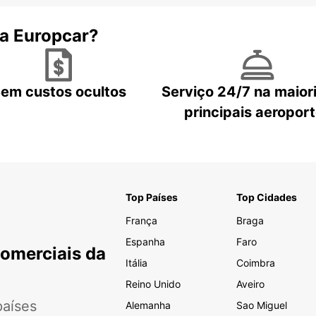
 a Europcar?
em custos ocultos
Serviço 24/7 na maior
principais aeropor
Top Países
Top Cidades
França
Braga
Espanha
Faro
Comerciais da
Itália
Coimbra
Reino Unido
Aveiro
aíses
Alemanha
Sao Miguel