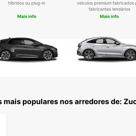
ou vis
híbridos ou plug-in
veículos premium fabricados 
para o
fabricantes lendários
tornar
Mais info
Mais info
memorá
 mais populares nos arredores de: Zu