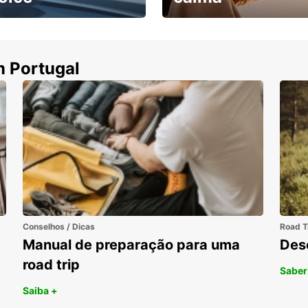
ha uma viatura e
Cancele sem custos se o
uza
seu voo for cancelado
m Portugal
Conselhos / Dicas
Road T
Manual de preparação para uma
Des
road trip
Saber
Saiba +