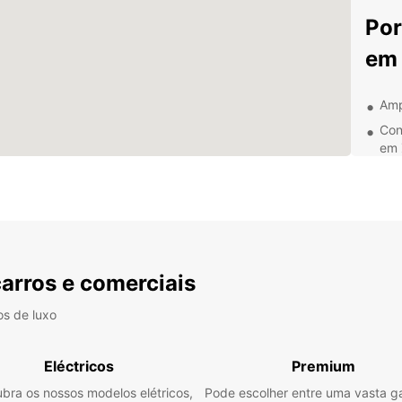
Por
em 
Amp
Con
em 
Ate
hor
Opç
itin
Pre
carros e comerciais
Com a
maravi
os de luxo
conve
e des
oferec
Eléctricos
Premium
Entre 
bra os nossos modelos elétricos,
Pode escolher entre uma vasta 