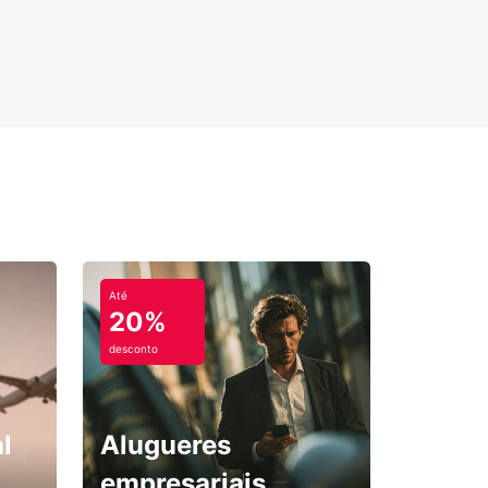
Até
20%
desconto
l
Alugueres
empresariais