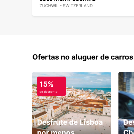
ZUCHWIL - SWITZERLAND
Ofertas no aluguer de carros
15%
de desconto
Desfrute de Lisboa
De
por menos.
Ch