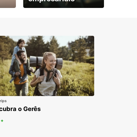
Subscreva agora e
obtenha o seu desconto.
rips
cubra o Gerês
 +