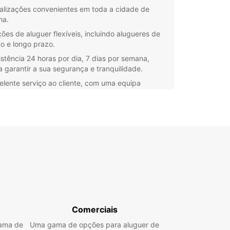
alizações convenientes em toda a cidade de
na.
ões de aluguer flexíveis, incluindo alugueres de
to e longo prazo.
istência 24 horas por dia, 7 dias por semana,
a garantir a sua segurança e tranquilidade.
elente serviço ao cliente, com uma equipa
fissional pronta para o ajudar em cada passo do
cesso de aluguer.
mporta se está a planear uma escapadela de fim
mana em família ou uma viagem de negócios, a
ar tem a frota ideal para tornar a sua estadia em
o mais confortável possível. Com a conveniência
ervar online e escolher o veículo certo para si,
s aqui para garantir uma experiência de aluguer
omplicações.
a Europcar para o seu aluguer de carros em
e desfrute da liberdade de explorar a cidade e
Comerciais
s arredores no seu próprio ritmo. Reserve hoje e
gama de
Uma gama de opções para aluguer de
e a sua aventura suíça com confiança!