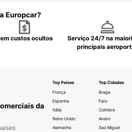
 a Europcar?
em custos ocultos
Serviço 24/7 na maior
principais aeropor
Top Países
Top Cidades
França
Braga
Espanha
Faro
Comerciais da
Itália
Coimbra
Reino Unido
Aveiro
aíses
Alemanha
Sao Miguel