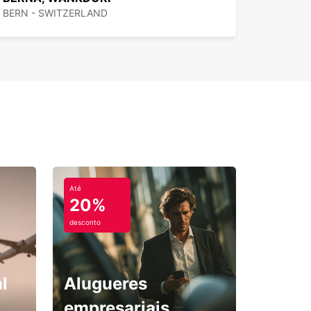
BERN - SWITZERLAND
Até
20%
desconto
l
Alugueres
empresariais