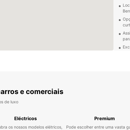
Loc
Ber
Opç
cur
Ass
par
Exc
pro
pro
Não i
de se
Europc
Berna 
carros e comerciais
de res
estamo
sem c
os de luxo
Escolh
Berna 
Eléctricos
Premium
os seu
bra os nossos modelos elétricos,
Pode escolher entre uma vasta 
comec