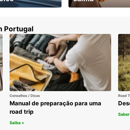
ha uma viatura e
Cancele sem custos se o
uza
seu voo for cancelado
m Portugal
Conselhos / Dicas
Road T
Manual de preparação para uma
Des
road trip
Saber
Saiba +