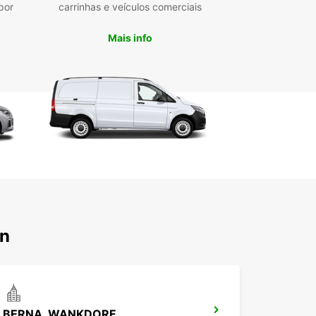
por
carrinhas e veículos comerciais
Mais info
rn
BERNA, WANKDORF