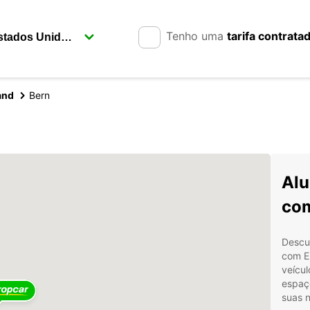
Tenho uma
tarifa contrata
and
Bern
Alu
com
Descu
com E
veícul
espaço
suas n