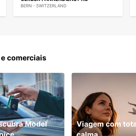
BERN - SWITZERLAND
 e comerciais
scubra Model
Viagem com tota
oice
calma