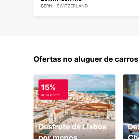
BERN - SWITZERLAND
Ofertas no aluguer de carros
15%
de desconto
Desfrute de Lisboa
De
por menos.
Ch