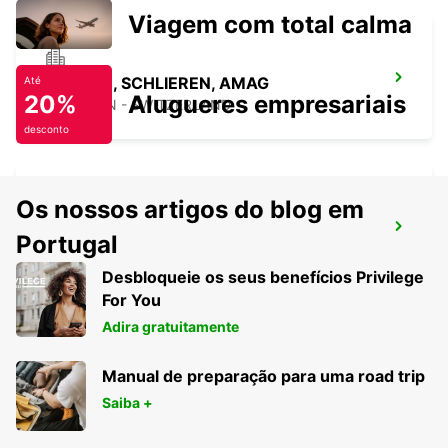
Viagem com total calma
ZURIQUE, SCHLIEREN, AMAG
Até
20%
Alugueres empresariais
SCHLIEREN - SWITZERLAND
desconto
Os nossos artigos do blog em
ZURICH ETH ZENTRUM *NOT PUBLIC
Portugal
ZURICH - SWITZERLAND
Desbloqueie os seus benefícios Privilege
For You
Adira gratuitamente
Manual de preparação para uma road trip
Saiba +