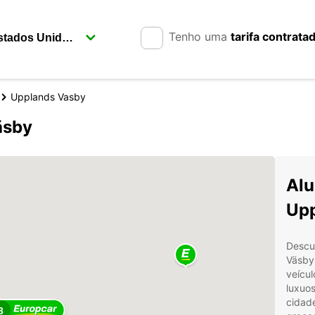
Tenho uma
tarifa contrata
Upplands Vasby
äsby
Alu
Upp
Descu
Väsby
veícul
luxuos
cidade
3