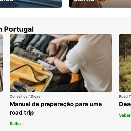
ha uma viatura e
Cancele sem custos se o
uza
seu voo for cancelado
m Portugal
Conselhos / Dicas
Road T
Manual de preparação para uma
Des
road trip
Saber
Saiba +