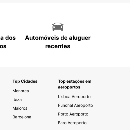
ia dos
Automóveis de aluguer
tos
recentes
Top Cidades
Top estações em
aeroportos
Menorca
Lisboa Aeroporto
Ibiza
Funchal Aeroporto
Maiorca
Porto Aeroporto
Barcelona
Faro Aeroporto