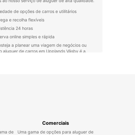
 ao nosso serviço de aluguer de alta qualidade.
iedade de opções de carros e utilitários
rega e recolha flexíveis
istência 24 horas
erva online simples e rápida
esteja a planear uma viagem de negócios ou
 o aluguer de carros em Upplands Väsby é a
ha ideal. Com a Europcar, pode contar com um
o confiável e eficiente, para tornar a sua
iência de condução ainda mais agradável.
e o seu carro hoje e comece a explorar tudo o
ta região tem para oferecer!
Comerciais
gama de
Uma gama de opções para aluguer de