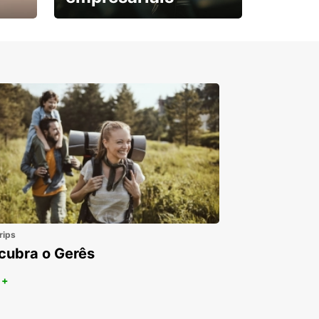
Subscreva agora e
obtenha o seu desconto.
rips
cubra o Gerês
 +