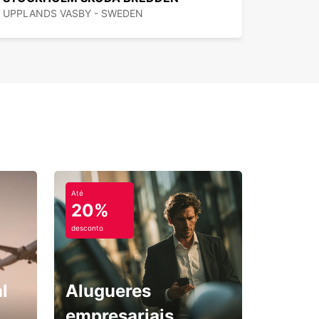
UPPLANDS VASBY - SWEDEN
Até
20%
desconto
l
Alugueres
empresariais