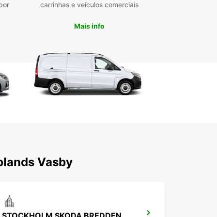
por
carrinhas e veículos comerciais
Mais info
plands Vasby
STOCKHOLM SKODA BREDDEN