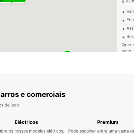
graças
Var
Ent
Ass
Res
Quer 
lazer,
escol
serviç
exper
Reserv
que es
carros e comerciais
os de luxo
Eléctricos
Premium
bra os nossos modelos elétricos,
Pode escolher entre uma vasta 