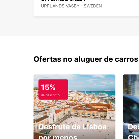
UPPLANDS VASBY - SWEDEN
Ofertas no aluguer de carros
15%
de desconto
Desfrute de Lisboa
De
por menos.
Ch