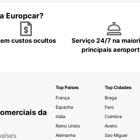
 a Europcar?
em custos ocultos
Serviço 24/7 na maior
principais aeropor
Top Países
Top Cidades
França
Braga
Espanha
Faro
Comerciais da
Itália
Coimbra
Reino Unido
Aveiro
aíses
Alemanha
Sao Miguel