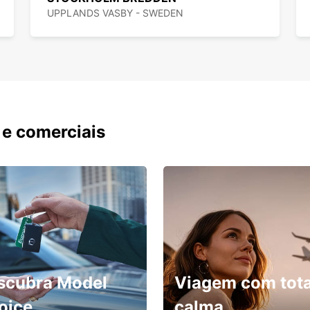
UPPLANDS VASBY - SWEDEN
 e comerciais
scubra Model
Viagem com tota
oice
calma