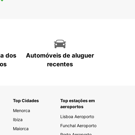
ia dos
Automóveis de aluguer
tos
recentes
Top Cidades
Top estações em
aeroportos
Menorca
Lisboa Aeroporto
Ibiza
Funchal Aeroporto
Maiorca
Porto Aeroporto