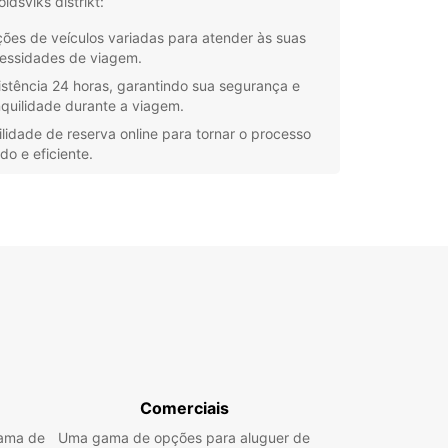
ldsviks distrikt:
ões de veículos variadas para atender às suas
essidades de viagem.
istência 24 horas, garantindo sua segurança e
nquilidade durante a viagem.
ilidade de reserva online para tornar o processo
do e eficiente.
ços competitivos para garantir que você obtenha
elhor valor pelo seu dinheiro.
endentemente de você estar planejando uma
m de lazer em família ou uma viagem de
os, Europcar tem o veículo perfeito para você.
erca a oportunidade de explorar Örnsköldsviks
kt da maneira mais conveniente e confortável.
e um carro com Europcar hoje mesmo!
Comerciais
gama de
Uma gama de opções para aluguer de