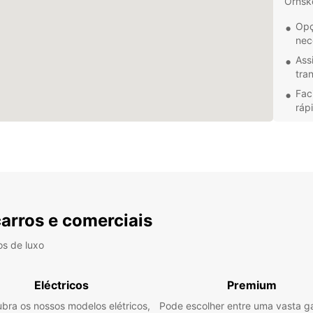
Örnskö
Opç
nec
Ass
tra
Fac
rápi
Pre
o m
Indep
viage
negóci
Não p
carros e comerciais
distri
Alugu
os de luxo
Eléctricos
Premium
bra os nossos modelos elétricos,
Pode escolher entre uma vasta 