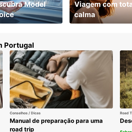
scubra Model
Viagem com tota
oice
calma
ha uma viatura e
Cancele sem custos se o
uza
seu voo for cancelado
m Portugal
Conselhos / Dicas
Road T
Manual de preparação para uma
Des
road trip
Saber