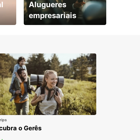
l
Alugueres
empresariais
Subscreva agora e
obtenha o seu desconto.
rips
cubra o Gerês
 +