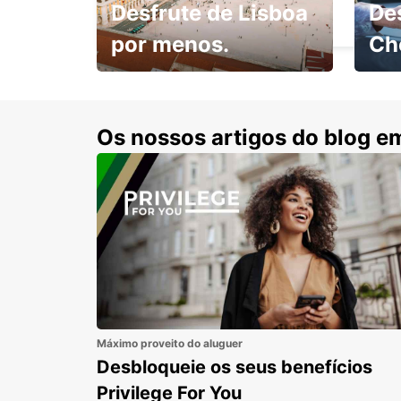
Desfrute de Lisboa
De
VAASA - FINLAND
por menos.
Ch
Escol
com 15% de desconto.
cond
Os nossos artigos do blog e
Máximo proveito do aluguer
Desbloqueie os seus benefícios
Privilege For You