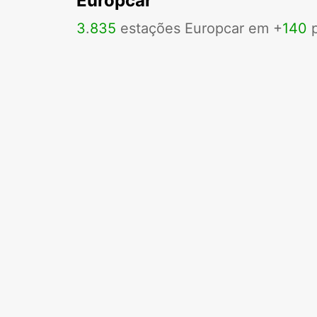
Europcar
3
.
835
estações Europcar em +
140
p