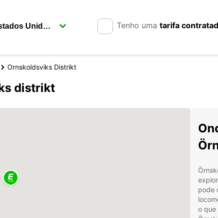
Tenho uma
tarifa contrata
Ornskoldsviks Distrikt
s distrikt
Ond
Örn
Örnskö
explo
pode d
locomo
o que