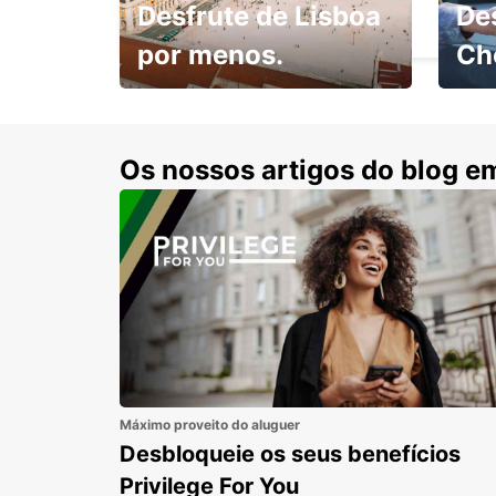
Desfrute de Lisboa
De
SODERTALJE - SWEDEN
por menos.
Ch
Escol
com 15% de desconto.
cond
Os nossos artigos do blog e
Máximo proveito do aluguer
Desbloqueie os seus benefícios
Privilege For You