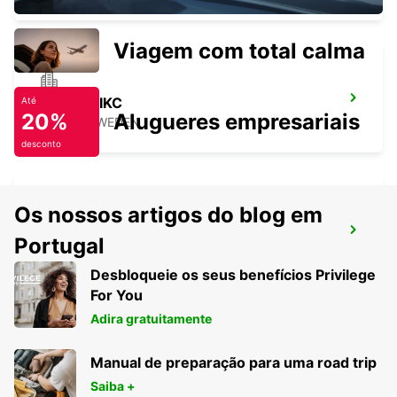
Viagem com total calma
SKARA - IKC
Até
20%
Alugueres empresariais
SKARA - SWEDEN
desconto
Os nossos artigos do blog em
VARA
Portugal
VARA - SWEDEN
Desbloqueie os seus benefícios Privilege
For You
Adira gratuitamente
Manual de preparação para uma road trip
Saiba +