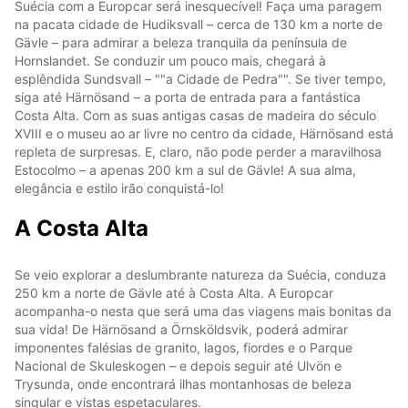
Suécia com a Europcar será inesquecível! Faça uma paragem
na pacata cidade de Hudiksvall – cerca de 130 km a norte de
Gävle – para admirar a beleza tranquila da península de
Hornslandet. Se conduzir um pouco mais, chegará à
esplêndida Sundsvall – ""a Cidade de Pedra"". Se tiver tempo,
siga até Härnösand – a porta de entrada para a fantástica
Costa Alta. Com as suas antigas casas de madeira do século
XVIII e o museu ao ar livre no centro da cidade, Härnösand está
repleta de surpresas. E, claro, não pode perder a maravilhosa
Estocolmo – a apenas 200 km a sul de Gävle! A sua alma,
elegância e estilo irão conquistá-lo!
A Costa Alta
Se veio explorar a deslumbrante natureza da Suécia, conduza
250 km a norte de Gävle até à Costa Alta. A Europcar
acompanha-o nesta que será uma das viagens mais bonitas da
sua vida! De Härnösand a Örnsköldsvik, poderá admirar
imponentes falésias de granito, lagos, fiordes e o Parque
Nacional de Skuleskogen – e depois seguir até Ulvön e
Trysunda, onde encontrará ilhas montanhosas de beleza
singular e vistas espetaculares.