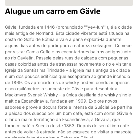
Alugue um carro em Gävle
Gävle, fundada em 1446 (pronunciado ""yev-luh""), é a cidade
mais antiga de Norrland. Esta cidade vibrante está situada na
costa do Golfo de Bótnia e vale a pena explorá-la durante
alguns dias antes de partir para a natureza selvagem. Comece
por visitar Gamla Gefle e os encantadores bairros antigos junto
ao rio Gavleån. Passeie pelas ruas de calçada com pequenas
casas coloridas antes de atravessar novamente o rio e visitar a
Igreja da Santíssima Trindade – a igreja mais antiga da cidade
e um dos poucos edifícios que escaparam ao grande incêndio
de 1869. Os apreciadores de whisky podem conduzir apenas
cinco quilómetros a sudoeste de Gävle para descobrir a
Mackmyra Svensk Whisky – a única destilaria de whisky single
malt da Escandinávia, fundada em 1999. Explore novos
sabores e prove a doçura forte e intensa da Suécia! Se partilha
a paixão dos suecos por um bom café, está com sorte! Gävle é
o lar da maior torrefação da Escandinávia, a Gevalia, que
fornece café à Suécia desde 1853. Depois do seu último café
antes de voltar à estrada, não se esqueça de visitar a mascote
da cidade feita de palha: a Cabra de Gävle!