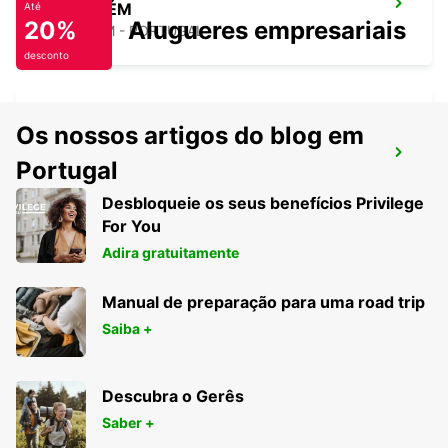
SANTARÉM
Até
20%
Alugueres empresariais
SANTAREM - PORTUGAL
desconto
Os nossos artigos do blog em
TORRES NOVAS
Portugal
TORRES NOVAS - PORTUGAL
Desbloqueie os seus benefícios Privilege
For You
Adira gratuitamente
Manual de preparação para uma road trip
Saiba +
Descubra o Gerês
Saber +