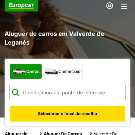
Aluguer de carros em Valverde de
Leganés
Que tipo de veículo pretende?
Carros
Comerciais
Selecionar o local de recolha
Aluguer de
Aluguer De Carros
Valverde De