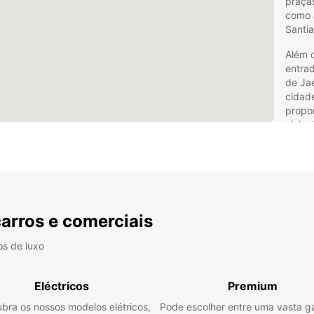
praça
como a
Santi
Além d
entrad
de Jaé
cidad
propor
viajan
Alu
com
Com a
carros e comerciais
simpl
veícul
os de luxo
carros
monov
Eléctricos
Premium
També
para o
bra os nossos modelos elétricos,
Pode escolher entre uma vasta 