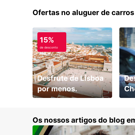
Ofertas no aluguer de carros
15%
de desconto
Desfrute de Lisboa
De
por menos.
Ch
Escol
com 15% de desconto.
cond
Os nossos artigos do blog e