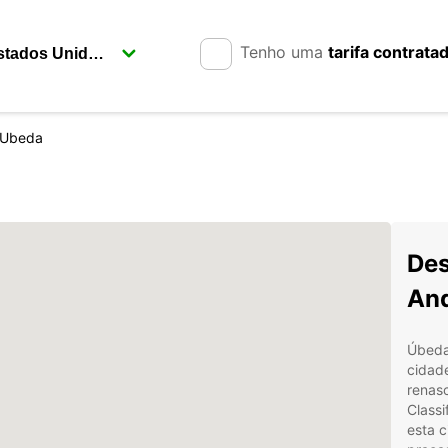
Tenho uma
tarifa contrata
Ubeda
Des
An
Úbeda,
cidade
renasc
Class
esta c