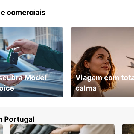
aprov
 e comerciais
scubra Model
Viagem com tota
oice
calma
ha uma viatura e
Cancele sem custos se o
uza
seu voo for cancelado
m Portugal