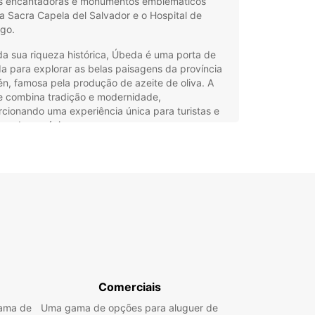
s encantadoras e monumentos emblemáticos
 Sacra Capela del Salvador e o Hospital de
ago.
a sua riqueza histórica, Úbeda é uma porta de
a para explorar as belas paisagens da província
n, famosa pela produção de azeite de oliva. A
e combina tradição e modernidade,
cionando uma experiência única para turistas e
tes de negócios.
guer de Carros em Úbeda
 Europcar
 Europcar, explorar Úbeda e arredores torna-se
es e confortável. Oferecemos uma ampla gama de
os para satisfazer todas as necessidades, desde
 citadinos para passeios pela cidade até SUVs e
olumes para famílias ou grupos maiores.
Comerciais
m dispomos de carros de luxo e desportivos
casiões especiais.
gama de
Uma gama de opções para aluguer de