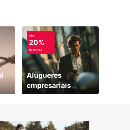
eite ao máximo a sua viagem pela Andaluzia.
Até
20%
desconto
l
Alugueres
empresariais
Subscreva agora e
obtenha o seu desconto.