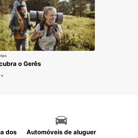
rips
cubra o Gerês
 +
ia dos
Automóveis de aluguer