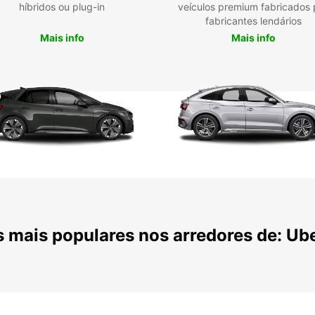
híbridos ou plug-in
veículos premium fabricados 
Escolh
fabricantes lendários
automá
Mais info
Mais info
de pon
aerop
máxim
A rese
com op
longa
dispon
Var
nec
Veí
Pon
com
 mais populares nos arredores de: Ub
Res
Alu
Opç
Descu