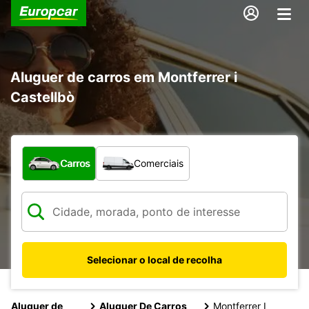
Aluguer de carros em Montferrer i
Castellbò
Que tipo de veículo pretende?
Carros
Comerciais
Selecionar o local de recolha
Aluguer de
Aluguer De Carros
Montferrer I