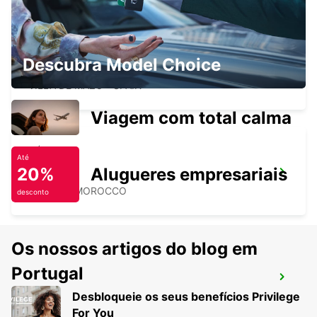
AEROPORTO DE LA PALMA (ILHAS
Descubra Model Choice
CANÁRIAS)
VILLA DE MAZO - SPAIN
Viagem com total calma
Até
20%
Alugueres empresariais
AGADIR
AGADIR - MOROCCO
desconto
Os nossos artigos do blog em
Portugal
AGADIR AL MASSIRA AEROPORTO
Desbloqueie os seus benefícios Privilege
AGADIR - MOROCCO
For You