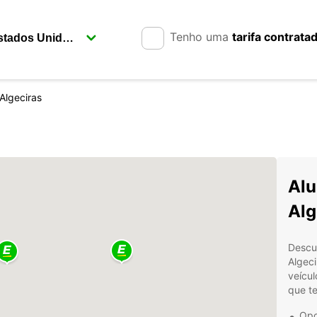
Tenho uma
tarifa contrata
Algeciras
Alu
Alg
Descu
Algec
veícu
que te
Opç