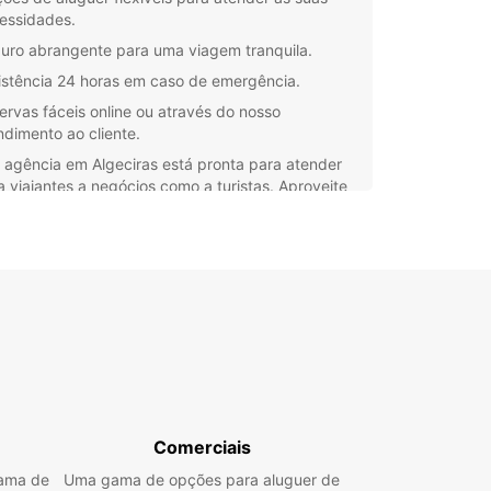
essidades.
uro abrangente para uma viagem tranquila.
istência 24 horas em caso de emergência.
ervas fáceis online ou através do nosso
ndimento ao cliente.
 agência em Algeciras está pronta para atender
a viajantes a negócios como a turistas. Aproveite
eniência e o conforto de viajar com um carro
o, explorando as belas paisagens da região no
óprio ritmo.
a Europcar para o seu aluguer de carros em
ras e desfrute de uma experiência de viagem
omplicações. Reserve agora e comece a sua
ura!
Comerciais
gama de
Uma gama de opções para aluguer de