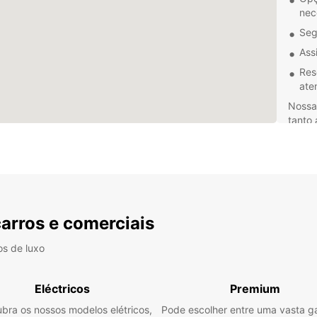
nec
Seg
Ass
Res
ate
Nossa
tanto 
a conv
alugad
seu pr
Escolh
Algeci
sem c
carros e comerciais
avent
os de luxo
Eléctricos
Premium
bra os nossos modelos elétricos,
Pode escolher entre uma vasta 