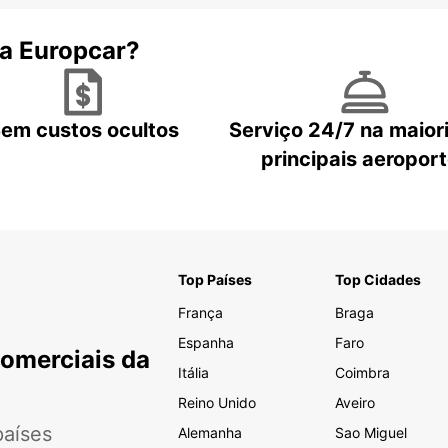
 a Europcar?
em custos ocultos
Serviço 24/7 na maior
principais aeropor
Top Países
Top Cidades
França
Braga
Espanha
Faro
Comerciais da
Itália
Coimbra
Reino Unido
Aveiro
aíses
Alemanha
Sao Miguel