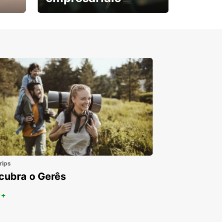
Subscreva agora e
obtenha o seu desconto.
rips
cubra o Gerês
 +