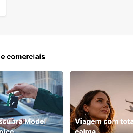
 e comerciais
scubra Model
Viagem com tota
oice
calma