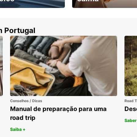
ha uma viatura e
Cancele sem custos se o
uza
seu voo for cancelado
m Portugal
Conselhos / Dicas
Road T
Manual de preparação para uma
Des
road trip
Saber
Saiba +