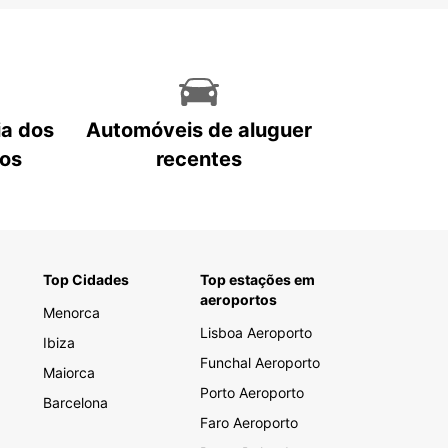
ia dos
Automóveis de aluguer
tos
recentes
Top Cidades
Top estações em
aeroportos
Menorca
Lisboa Aeroporto
Ibiza
Funchal Aeroporto
Maiorca
Porto Aeroporto
Barcelona
Faro Aeroporto