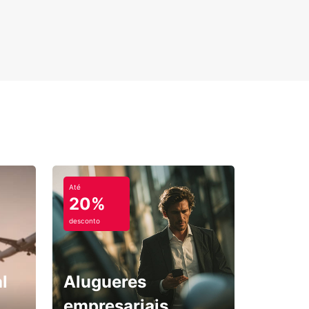
Até
20%
desconto
l
Alugueres
empresariais