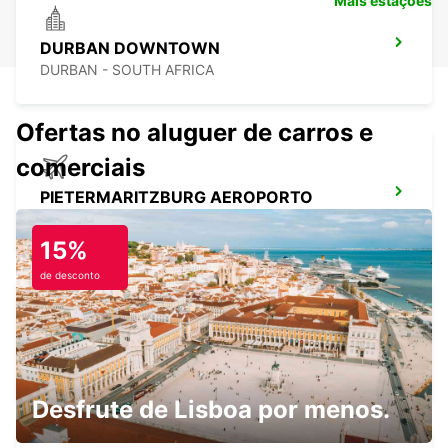
Mais estações
DURBAN DOWNTOWN
DURBAN - SOUTH AFRICA
Ofertas no aluguer de carros e
comerciais
PIETERMARITZBURG AEROPORTO
PIETERMARITZBURG - SOUTH AFRICA
15%
de desconto
UMHLANGA ROCKS
UMHLANGA ROCKS - SOUTH AFRICA
Desfrute de Lisboa por menos.