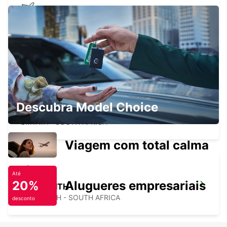
KING SHAKA AEROPORTO
INTERNACIONAL
DURBAN - SOUTH AFRICA
Descubra Model Choice
UMTATA AEROPORTO
UMTATA - SOUTH AFRICA
Viagem com total calma
Até
20%
Alugueres empresariais
LADYSMITH
LADYSMITH - SOUTH AFRICA
desconto