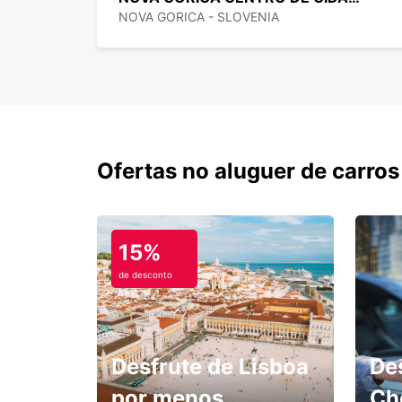
NOVA GORICA - SLOVENIA
Ofertas no aluguer de carros
15%
de desconto
Desfrute de Lisboa
De
por menos.
Ch