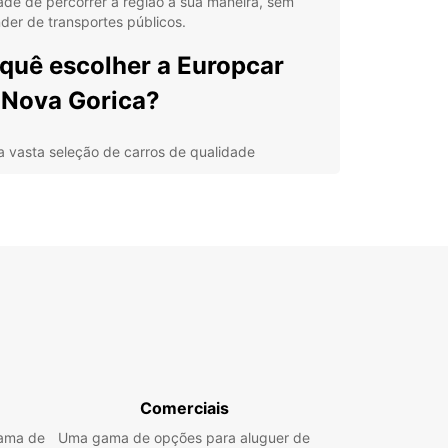
ade de percorrer a região à sua maneira, sem
er de transportes públicos.
quê escolher a Europcar
Nova Gorica?
 vasta seleção de carros de qualidade
ços competitivos e transparentes
istência 24 horas em caso de emergência
ões de seguro abrangentes
alizações convenientes em toda a cidade
tá a planear uma viagem a Nova Gorica para
os ou lazer, a Europcar tem a solução de aluguer
ros perfeita para si. Reserve online hoje mesmo e
a a sua mobilidade e conforto durante a sua
a na cidade.
Comerciais
gama de
Uma gama de opções para aluguer de