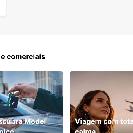
 e comerciais
scubra Model
Viagem com tota
oice
calma