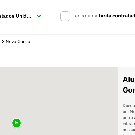
Tenho uma
tarifa contrata
Nova Gorica
Alu
Gor
Descub
em Nov
entre 
vibran
nossos