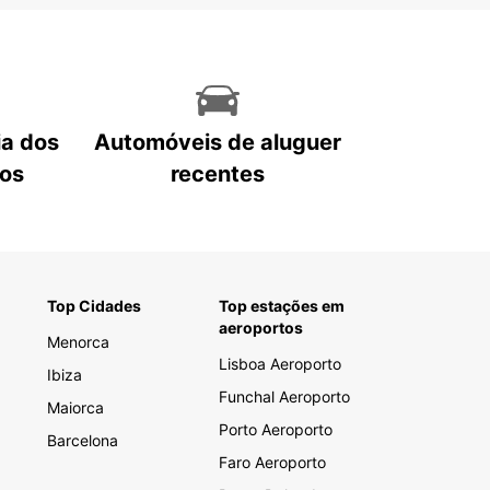
ia dos
Automóveis de aluguer
tos
recentes
Top Cidades
Top estações em
aeroportos
Menorca
Lisboa Aeroporto
Ibiza
Funchal Aeroporto
Maiorca
Porto Aeroporto
Barcelona
Faro Aeroporto