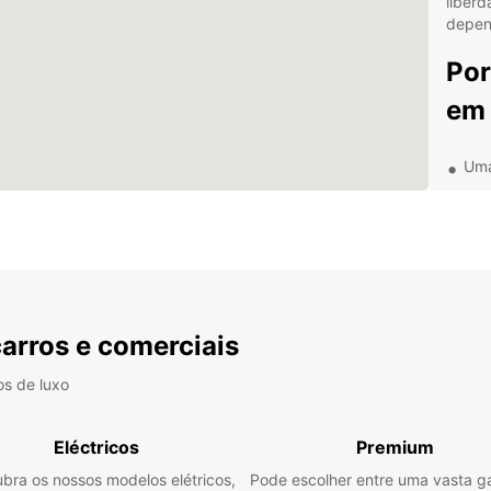
liberd
depend
Por
em 
Uma
Pre
Ass
Opç
Loc
Se es
carros e comerciais
negóci
de car
os de luxo
garant
estadi
Eléctricos
Premium
bra os nossos modelos elétricos,
Pode escolher entre uma vasta 