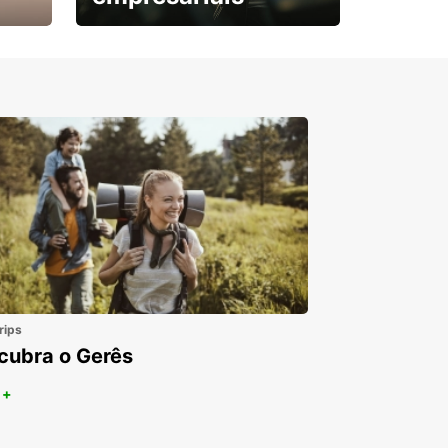
Subscreva agora e
obtenha o seu desconto.
rips
cubra o Gerês
 +