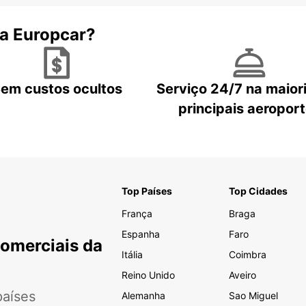
 a Europcar?
em custos ocultos
Serviço 24/7 na maior
principais aeropor
Top Países
Top Cidades
França
Braga
Espanha
Faro
Comerciais da
Itália
Coimbra
Reino Unido
Aveiro
aíses
Alemanha
Sao Miguel