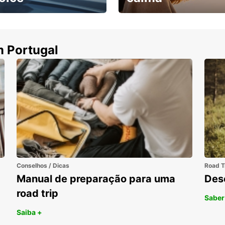
ha uma viatura e
Cancele sem custos se o
uza
seu voo for cancelado
m Portugal
Conselhos / Dicas
Road T
Manual de preparação para uma
Des
road trip
Saber
Saiba +