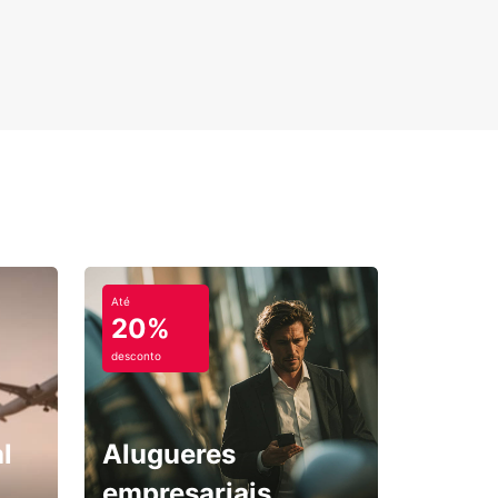
Até
20%
desconto
l
Alugueres
empresariais